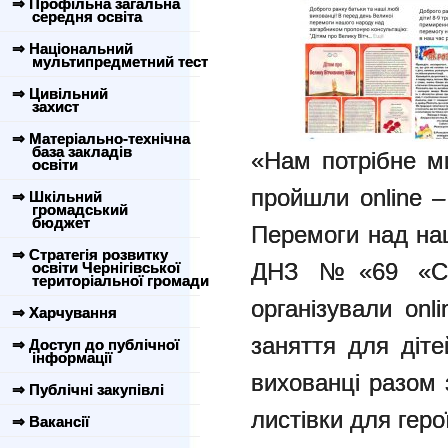
⇒ Профільна загальна
середня освіта
⇒ Національний
мультипредметний тест
⇒ Цивільний
захист
⇒ Матеріально-технічна
база закладів
«Нам потрібне м
освіти
пройшли online –
⇒ Шкільний
громадський
бюджет
Перемоги над нац
⇒ Стратегія розвитку
ДНЗ №«69 «Стр
освіти Чернігівської
територіальної громади
організували onl
⇒ Харчування
заняття для діте
⇒ Доступ до публічної
інформації
вихованці разом 
⇒ Публічні закупівлі
листівки для геро
⇒ Вакансії