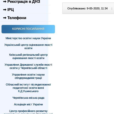
⇒ Реєстрація в ДНЗ
Опубліковано: 9-05-2020, 11:34
|
⇒ ІРЦ
⇒ Телефони
КОРИСНІ ПОСИЛАННЯ
Міністерство освіти і науки України
Український центр оцінювання якості
освіти
Київський регіональний центр
оцінювання якості освіти
Управління Державної служби якості
освіти у Чернігівській області
Управління освіти і науки
облдержадміністрації
Обласний інститут післядипломної
педагогічної освіти імені
К.Д.Ушинського
Чернігівська міська рада
Асоціація міст України
Центр професійного розвитку