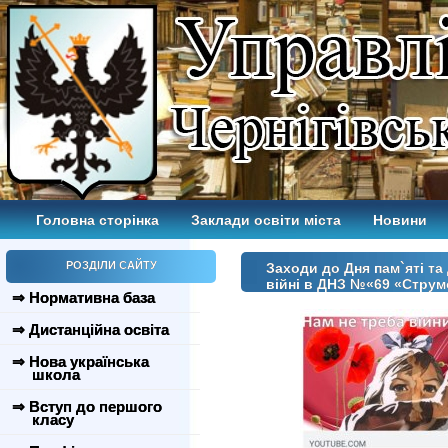
Головна сторінка
Заклади освіти міста
Новини
РОЗДІЛИ САЙТУ
Заходи до Дня пам`яті та
війні в ДНЗ №«69 «Струм
⇒ Нормативна база
⇒ Дистанційна освіта
⇒ Нова українська
школа
⇒ Вступ до першого
класу