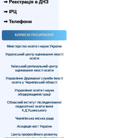
⇒ Реєстрація в ДНЗ
⇒ ІРЦ
⇒ Телефони
КОРИСНІ ПОСИЛАННЯ
Міністерство освіти і науки України
Український центр оцінювання якості
освіти
Київський регіональний центр
оцінювання якості освіти
Управління Державної служби якості
освіти у Чернігівській області
Управління освіти і науки
облдержадміністрації
Обласний інститут післядипломної
педагогічної освіти імені
К.Д.Ушинського
Чернігівська міська рада
Асоціація міст України
Центр професійного розвитку