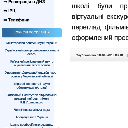
⇒ Реєстрація в ДНЗ
школі були про
⇒ ІРЦ
віртуальні екскур
⇒ Телефони
перегляд фільмів
КОРИСНІ ПОСИЛАННЯ
оформлений прес
Міністерство освіти і науки України
Український центр оцінювання якості
освіти
Опубліковано: 30-01-2020, 08:18
|
Київський регіональний центр
оцінювання якості освіти
Управління Державної служби якості
освіти у Чернігівській області
Управління освіти і науки
облдержадміністрації
Обласний інститут післядипломної
педагогічної освіти імені
К.Д.Ушинського
Чернігівська міська рада
Асоціація міст України
Центр професійного розвитку