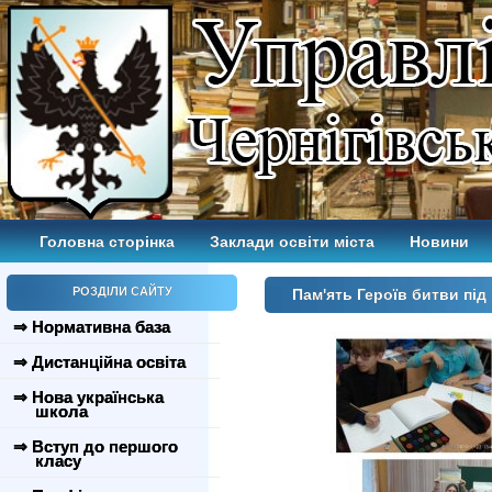
Головна сторінка
Заклади освіти міста
Новини
РОЗДІЛИ САЙТУ
Пам'ять Героїв битви пі
⇒ Нормативна база
⇒ Дистанційна освіта
⇒ Нова українська
школа
⇒ Вступ до першого
класу