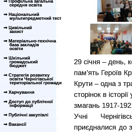
⇒ Профільна загальна
середня освіта
⇒ Національний
мультипредметний тест
⇒ Цивільний
захист
⇒ Матеріально-технічна
база закладів
освіти
⇒ Шкільний
29 січня – день, 
громадський
бюджет
пам’ять Героїв Кр
⇒ Стратегія розвитку
освіти Чернігівської
Крути – одна з тр
територіальної громади
⇒ Харчування
сторінок в історі
⇒ Доступ до публічної
змагань 1917-1921
інформації
⇒ Публічні закупівлі
Учні Чернігів
⇒ Вакансії
приєдналися до з