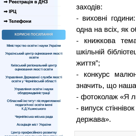
⇒ Реєстрація в ДНЗ
заходів:
⇒ ІРЦ
- виховні години
⇒ Телефони
одна на всіх, як о
КОРИСНІ ПОСИЛАННЯ
- книжкова тема
Міністерство освіти і науки України
шкільній бібліоте
Український центр оцінювання якості
освіти
життя”;
Київський регіональний центр
оцінювання якості освіти
- конкурс малю
Управління Державної служби якості
освіти у Чернігівській області
значить, що наша
Управління освіти і науки
облдержадміністрації
- фотоколаж «Я л
Обласний інститут післядипломної
педагогічної освіти імені
- випуск стінніво
К.Д.Ушинського
Чернігівська міська рада
держава».
Асоціація міст України
Центр професійного розвитку