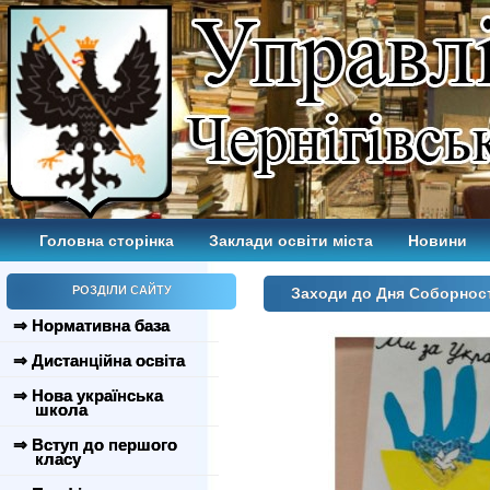
Головна сторінка
Заклади освіти міста
Новини
РОЗДІЛИ САЙТУ
Заходи до Дня Соборнос
⇒ Нормативна база
⇒ Дистанційна освіта
⇒ Нова українська
школа
⇒ Вступ до першого
класу