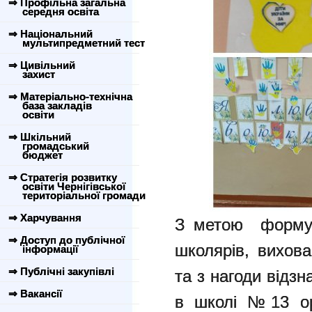
⇒ Профільна загальна
середня освіта
⇒ Національний
мультипредметний тест
⇒ Цивільний
захист
⇒ Матеріально-технічна
база закладів
освіти
⇒ Шкільний
громадський
бюджет
⇒ Стратегія розвитку
освіти Чернігівської
територіальної громади
⇒ Харчування
З метою формува
⇒ Доступ до публічної
школярів, вихова
інформації
⇒ Публічні закупівлі
та з нагоди відз
⇒ Вакансії
в школі №13 ор