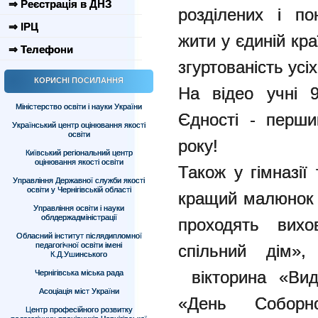
⇒ Реєстрація в ДНЗ
розділених і по
⇒ ІРЦ
жити у єдиній кра
⇒ Телефони
згуртованість усі
КОРИСНІ ПОСИЛАННЯ
На відео учні 9
Міністерство освіти і науки України
Єдності - перш
Український центр оцінювання якості
освіти
року!
Київський регіональний центр
оцінювання якості освіти
Також у гімназії
Управління Державної служби якості
освіти у Чернігівській області
кращий малюнок 
Управління освіти і науки
облдержадміністрації
проходять вихо
Обласний інститут післядипломної
педагогічної освіти імені
спільний дім»,
К.Д.Ушинського
вікторина «Вида
Чернігівська міська рада
Асоціація міст України
«День Соборн
Центр професійного розвитку