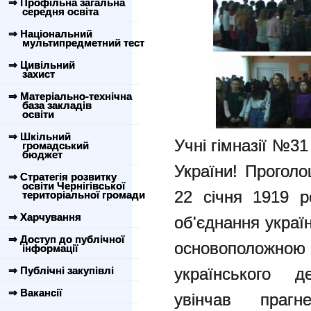
⇒ Профільна загальна
середня освіта
⇒ Національний
мультипредметний тест
⇒ Цивільний
захист
⇒ Матеріально-технічна
база закладів
освіти
⇒ Шкільний
Учні гімназії №31
громадський
бюджет
України! Прогол
⇒ Стратегія розвитку
освіти Чернігівської
22 січня 1919 р
територіальної громади
⇒ Харчування
об'єднання украї
⇒ Доступ до публічної
основоположн
інформації
⇒ Публічні закупівлі
українського д
⇒ Вакансії
увінчав прагне