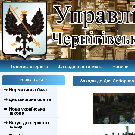
Головна сторінка
Заклади освіти міста
Новини
РОЗДІЛИ САЙТУ
Заходи до Дня Соборності
⇒ Нормативна база
⇒ Дистанційна освіта
⇒ Нова українська
школа
⇒ Вступ до першого
класу