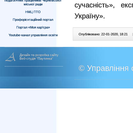
педагогічних працівників Чернігівської
сучасність», е
міської ради
НМЦ ПТО
Україну».
Профорієнтаційний портал
Портал «Моя кар’єра»
Опубліковано: 22-01-2020, 18:21
|
Youtube-канал управління освіти
Дизайн та розробка сайту
Веб-студія "Паутинка"
© Управління о