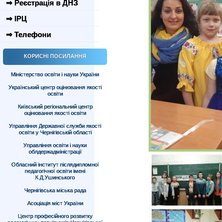
⇒ Реєстрація в ДНЗ
⇒ ІРЦ
⇒ Телефони
КОРИСНІ ПОСИЛАННЯ
Міністерство освіти і науки України
Український центр оцінювання якості
освіти
Київський регіональний центр
оцінювання якості освіти
Управління Державної служби якості
освіти у Чернігівській області
Управління освіти і науки
облдержадміністрації
Обласний інститут післядипломної
педагогічної освіти імені
К.Д.Ушинського
Чернігівська міська рада
Асоціація міст України
Центр професійного розвитку