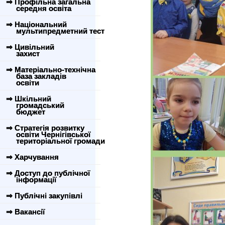
⇒ Профільна загальна
середня освіта
⇒ Національний
мультипредметний тест
⇒ Цивільний
захист
⇒ Матеріально-технічна
база закладів
освіти
⇒ Шкільний
громадський
бюджет
⇒ Стратегія розвитку
освіти Чернігівської
територіальної громади
⇒ Харчування
⇒ Доступ до публічної
інформації
⇒ Публічні закупівлі
⇒ Вакансії