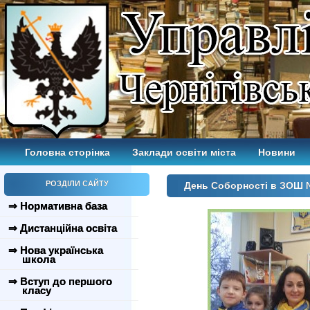
Головна сторінка
Заклади освіти міста
Новини
РОЗДІЛИ САЙТУ
День Соборності в ЗОШ
⇒ Нормативна база
⇒ Дистанційна освіта
⇒ Нова українська
школа
⇒ Вступ до першого
класу