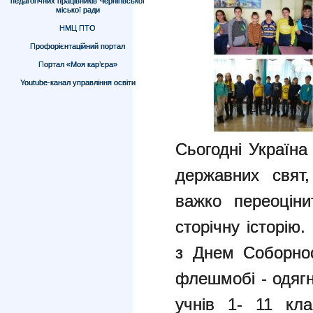
педагогічних працівників Чернігівської
міської ради
НМЦ ПТО
Профорієнтаційний портал
Портал «Моя кар’єра»
Youtube-канал управління освіти
Сьогодні Україна
державних свят,
важко переоцін
сторічну історію
з Днем Соборнос
флешмобі - одяг
учнів 1- 11 кла