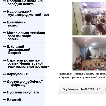
⇒ Профільна загальна
середня освіта
⇒ Національний
мультипредметний тест
⇒ Цивільний
захист
⇒ Матеріально-технічна
база закладів
освіти
⇒ Шкільний
громадський
бюджет
⇒ Стратегія розвитку
освіти Чернігівської
територіальної громади
⇒ Харчування
Щедрували, засівали, щастя, здоров'я
старших груп закладу дошкільної освіти
⇒ Доступ до публічної
інформації
Опубліковано: 14-01-2020, 17:01
|
⇒ Публічні закупівлі
⇒ Вакансії