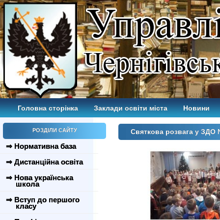
Головна сторінка
Заклади освіти міста
Новини
РОЗДІЛИ САЙТУ
Святкова розвага у ЗДО
⇒ Нормативна база
⇒ Дистанційна освіта
⇒ Нова українська
школа
⇒ Вступ до першого
класу