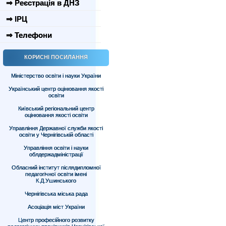
⇒ Реєстрація в ДНЗ
⇒ ІРЦ
⇒ Телефони
КОРИСНІ ПОСИЛАННЯ
Міністерство освіти і науки України
Український центр оцінювання якості
освіти
Київський регіональний центр
оцінювання якості освіти
Управління Державної служби якості
освіти у Чернігівській області
Управління освіти і науки
облдержадміністрації
Обласний інститут післядипломної
педагогічної освіти імені
К.Д.Ушинського
Чернігівська міська рада
Асоціація міст України
Центр професійного розвитку