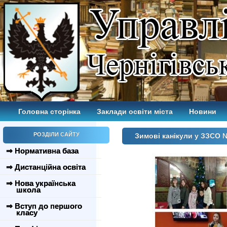
Головна сторінка
Заклади освіти міста
Новини
РОЗДІЛИ САЙТУ
Зимові канікули у ЗЗСО 
⇒ Нормативна база
⇒ Дистанційна освіта
⇒ Нова українська
школа
⇒ Вступ до першого
класу