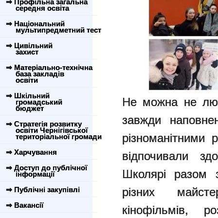
⇒ Профільна загальна
середня освіта
⇒ Національний
мультипредметний тест
⇒ Цивільний
захист
⇒ Матеріально-технічна
база закладів
освіти
⇒ Шкільний
Не можна не люб
громадський
бюджет
завжди наповнен
⇒ Стратегія розвитку
освіти Чернігівської
різноманітними 
територіальної громади
⇒ Харчування
відпочивали з
⇒ Доступ до публічної
Школярі разом з
інформації
⇒ Публічні закупівлі
різних майстер
⇒ Вакансії
кінофільмів, р