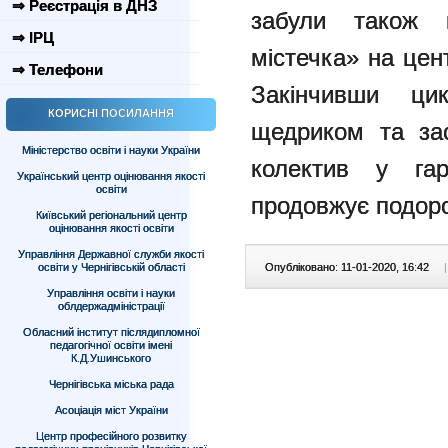
⇒ Реєстрація в ДНЗ
забули також 
⇒ ІРЦ
містечка» на це
⇒ Телефони
Закінчивши ци
КОРИСНІ ПОСИЛАННЯ
щедриком та за
Міністерство освіти і науки України
колектив у гар
Український центр оцінювання якості
освіти
продовжує подор
Київський регіональний центр
оцінювання якості освіти
Управління Державної служби якості
освіти у Чернігівській області
Опубліковано: 11-01-2020, 16:42
|
Управління освіти і науки
облдержадміністрації
Обласний інститут післядипломної
педагогічної освіти імені
К.Д.Ушинського
Чернігівська міська рада
Асоціація міст України
Центр професійного розвитку