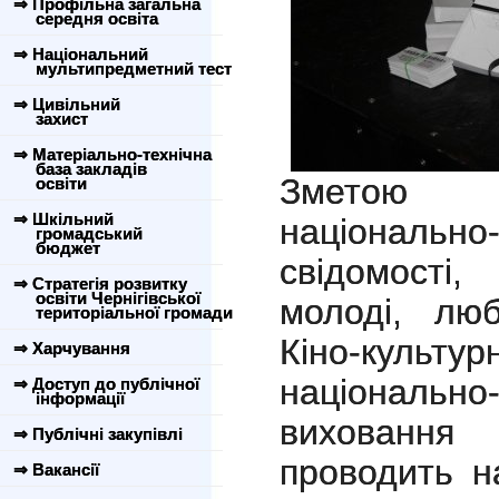
⇒ Профільна загальна
середня освіта
⇒ Національний
мультипредметний тест
⇒ Цивільний
захист
⇒ Матеріально-технічна
база закладів
З
метою п
освіти
⇒ Шкільний
національно-
громадський
бюджет
свідомості
⇒ Стратегія розвитку
освіти Чернігівської
молоді, люб
територіальної громади
Кіно-культур
⇒ Харчування
національно-
⇒ Доступ до публічної
інформації
виховання
⇒ Публічні закупівлі
проводить н
⇒ Вакансії