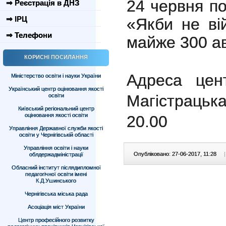
24 червня п
⇒ Реєстрація в ДНЗ
⇒ ІРЦ
«Якби не ві
⇒ Телефони
майже 300 ав
КОРИСНІ ПОСИЛАННЯ
Адреса цент
Міністерство освіти і науки України
Український центр оцінювання якості
Магістрацька
освіти
Київський регіональний центр
оцінювання якості освіти
20.00
Управління Державної служби якості
освіти у Чернігівській області
Управління освіти і науки
Опубліковано: 27-06-2017, 11:28
|
облдержадміністрації
Обласний інститут післядипломної
педагогічної освіти імені
К.Д.Ушинського
Чернігівська міська рада
Асоціація міст України
Центр професійного розвитку