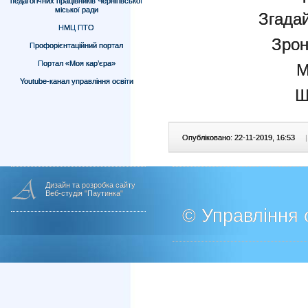
педагогічних працівників Чернігівської
міської ради
Згада
НМЦ ПТО
Зрон
Профорієнтаційний портал
Портал «Моя кар’єра»
М
Youtube-канал управління освіти
Щ
Опубліковано: 22-11-2019, 16:53
|
Дизайн та розробка сайту
Веб-студія "Паутинка"
© Управління о