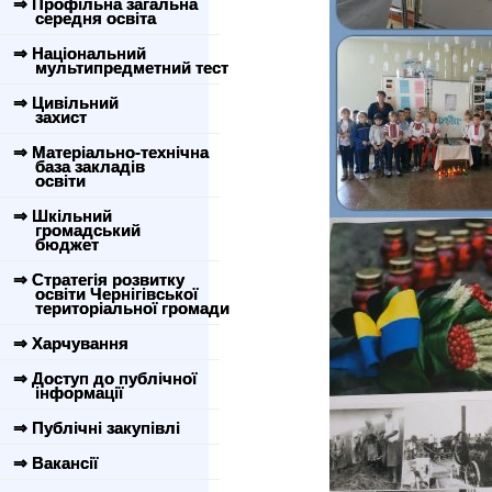
⇒ Профільна загальна
середня освіта
⇒ Національний
мультипредметний тест
⇒ Цивільний
захист
⇒ Матеріально-технічна
база закладів
освіти
⇒ Шкільний
громадський
бюджет
⇒ Стратегія розвитку
освіти Чернігівської
територіальної громади
⇒ Харчування
⇒ Доступ до публічної
інформації
⇒ Публічні закупівлі
⇒ Вакансії