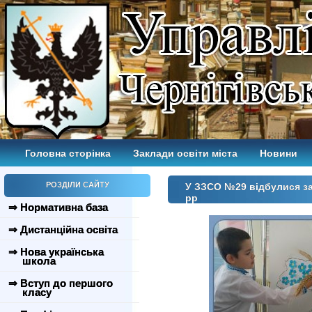
Головна сторінка
Заклади освіти міста
Новини
РОЗДІЛИ САЙТУ
У ЗЗСО №29 відбулися за
рр
⇒ Нормативна база
⇒ Дистанційна освіта
⇒ Нова українська
школа
⇒ Вступ до першого
класу