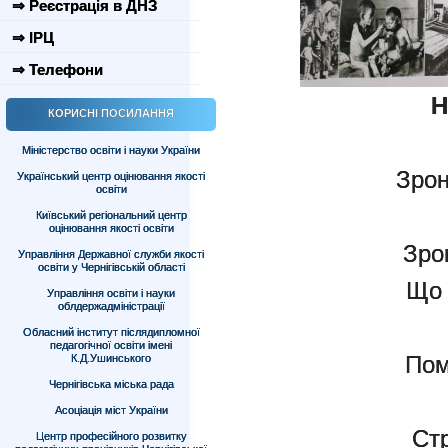
⇒ Реєстрація в ДНЗ
⇒ ІРЦ
⇒ Телефони
Н
КОРИСНІ ПОСИЛАННЯ
Міністерство освіти і науки України
Зрон
Український центр оцінювання якості
освіти
Київський регіональний центр
оцінювання якості освіти
Зрон
Управління Державної служби якості
освіти у Чернігівській області
Що 
Управління освіти і науки
облдержадміністрації
Обласний інститут післядипломної
педагогічної освіти імені
Пом
К.Д.Ушинського
Чернігівська міська рада
Асоціація міст України
Стр
Центр професійного розвитку