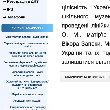
⇒ Реєстрація в ДНЗ
цілісність Укр
⇒ ІРЦ
шкільного муз
⇒ Телефони
проведені лінійк
КОРИСНІ ПОСИЛАННЯ
О. М., матір'ю
Міністерство освіти і науки України
Вікора Запеки. М
Український центр оцінювання якості
освіти
України та їх по
Київський регіональний центр
оцінювання якості освіти
залишатися вільн
Управління Державної служби якості
освіти у Чернігівській області
Управління освіти і науки
облдержадміністрації
Опубліковано: 13-10-2019, 15:47
|
Обласний інститут післядипломної
педагогічної освіти імені
К.Д.Ушинського
Чернігівська міська рада
Асоціація міст України
Центр професійного розвитку