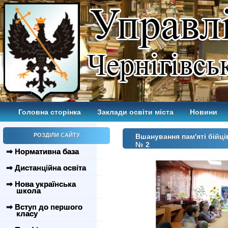
Головна сторінка
Заклади освіти міста
Новини
РОЗДІЛИ САЙТУ
Вшанування пам'яті бійц
№ 2
⇒ Нормативна база
⇒ Дистанційна освіта
⇒ Нова українська
школа
⇒ Вступ до першого
класу