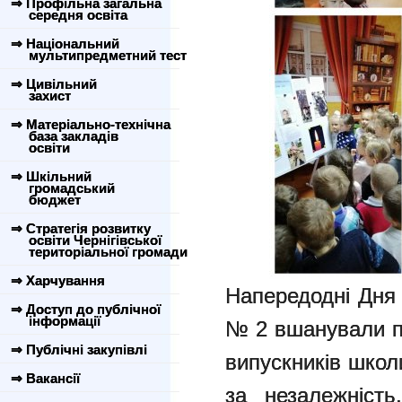
⇒ Профільна загальна
середня освіта
⇒ Національний
мультипредметний тест
⇒ Цивільний
захист
⇒ Матеріально-технічна
база закладів
освіти
⇒ Шкільний
громадський
бюджет
⇒ Стратегія розвитку
освіти Чернігівської
територіальної громади
⇒ Харчування
Напередодні Дня
⇒ Доступ до публічної
інформації
№ 2 вшанували па
⇒ Публічні закупівлі
випускників школ
⇒ Вакансії
за незалежність