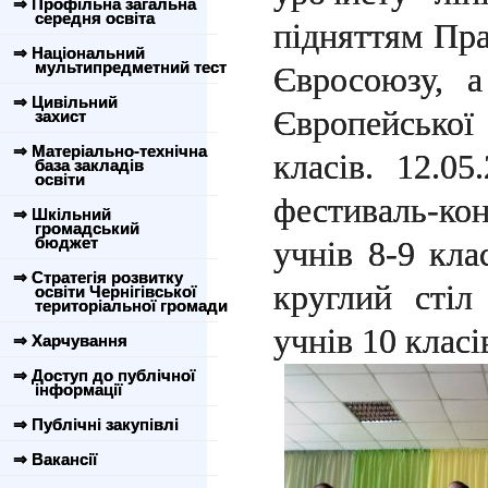
⇒ Профільна загальна
середня освіта
підняттям Пр
⇒ Національний
мультипредметний тест
Євросоюзу, 
⇒ Цивільний
Європейсько
захист
⇒ Матеріально-технічна
класів. 12.0
база закладів
освіти
фестиваль-ко
⇒ Шкільний
громадський
бюджет
учнів 8-9 кла
⇒ Стратегія розвитку
круглий сті
освіти Чернігівської
територіальної громади
учнів 10 класі
⇒ Харчування
⇒ Доступ до публічної
інформації
⇒ Публічні закупівлі
⇒ Вакансії