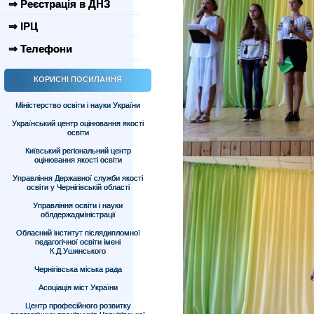
⇒ Реєстрація в ДНЗ
⇒ ІРЦ
⇒ Телефони
КОРИСНІ ПОСИЛАННЯ
Міністерство освіти і науки України
Український центр оцінювання якості
освіти
Київський регіональний центр
оцінювання якості освіти
Управління Державної служби якості
освіти у Чернігівській області
Управління освіти і науки
облдержадміністрації
Обласний інститут післядипломної
педагогічної освіти імені
К.Д.Ушинського
Чернігівська міська рада
Асоціація міст України
Центр професійного розвитку