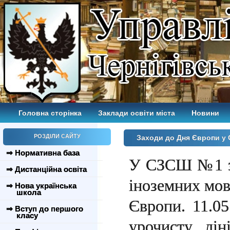
Головна сторінка
Заклади освіти міста
Новини
РОЗДІЛИ САЙТУ
Заходи до Дня Європи 
⇒ Нормативна база
У СЗСШ №1 з
⇒ Дистанційна освіта
іноземних мов
⇒ Нова українська
школа
Європи. 11.0
⇒ Вступ до першого
класу
урочисту лі