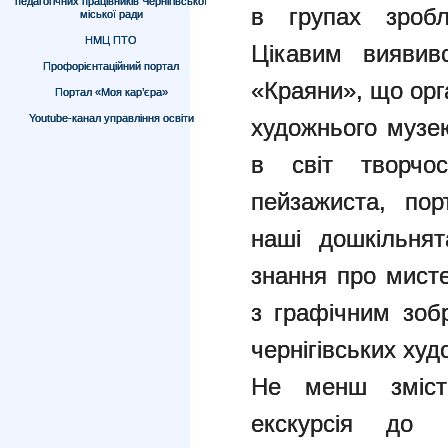
педагогічних працівників Чернігівської
в групах зробл
міської ради
НМЦ ПТО
Цікавим виявивс
Профорієнтаційний портал
«Краяни», що орг
Портал «Моя кар’єра»
Youtube-канал управління освіти
художнього музе
в світ творчост
пейзажиста, пор
наші дошкільнят
знання про мист
з графічним зоб
чернігівських худ
Не менш зміст
екскурсія до 