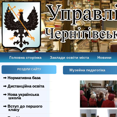
Головна сторінка
Заклади освіти міста
Новини
РОЗДІЛИ САЙТУ
Музейна педагогіка
⇒ Нормативна база
⇒ Дистанційна освіта
⇒ Нова українська
школа
⇒ Вступ до першого
класу