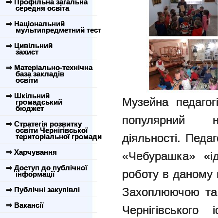
⇒ Профільна загальна
середня освіта
⇒ Національний
мультипредметний тест
⇒ Цивільний
захист
⇒ Матеріально-технічна
база закладів
освіти
⇒ Шкільний
Музейна педагог
громадський
бюджет
популярний н
⇒ Стратегія розвитку
освіти Чернігівської
діяльності. Педа
територіальної громади
⇒ Харчування
«Чебурашка» «ід
⇒ Доступ до публічної
роботу в даному 
інформації
⇒ Публічні закупівлі
Захоплюючою та 
⇒ Вакансії
Чернігівського