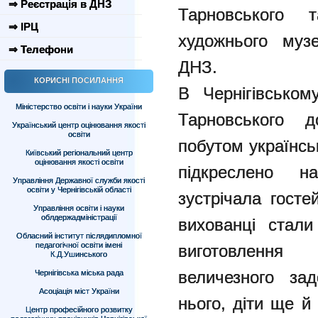
⇒ Реєстрація в ДНЗ
Тарновського т
⇒ ІРЦ
художнього музе
⇒ Телефони
ДНЗ.
КОРИСНІ ПОСИЛАННЯ
В Чернігівськом
Міністерство освіти і науки України
Тарновського д
Український центр оцінювання якості
освіти
побутом українськ
Київський регіональний центр
оцінювання якості освіти
підкреслено на
Управління Державної служби якості
освіти у Чернігівській області
зустрічала госте
Управління освіти і науки
облдержадміністрації
вихованці стали
Обласний інститут післядипломної
педагогічної освіти імені
виготовлення
К.Д.Ушинського
величезного за
Чернігівська міська рада
Асоціація міст України
нього, діти ще й
Центр професійного розвитку