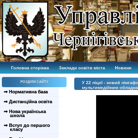
Головна сторінка
Заклади освіти міста
Новини
РОЗДІЛИ САЙТУ
У 22 ліцеї - новий лінгаф
мультимедійним обладна
⇒ Нормативна база
⇒ Дистанційна освіта
⇒ Нова українська
школа
⇒ Вступ до першого
класу