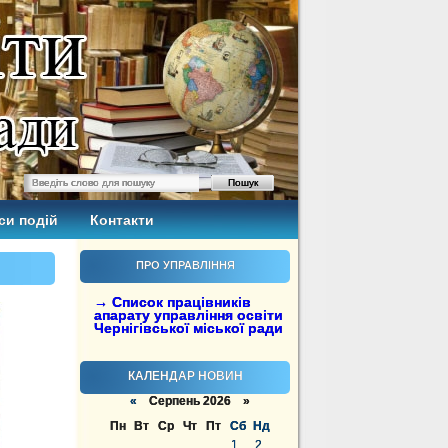
си подій
Контакти
ПРО УПРАВЛІННЯ
→ Список працівників
апарату управління освіти
Чернігівської міської ради
КАЛЕНДАР НОВИН
«
Серпень 2026 »
Пн
Вт
Ср
Чт
Пт
Сб
Нд
1
2