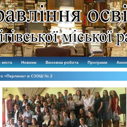
 міста
Новини
Виховна робота
Програми
Анон
то «Перлина» в СЗОШ № 2