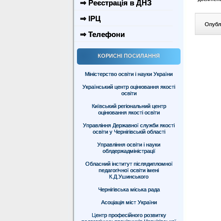
⇒ Реєстрація в ДНЗ
⇒ ІРЦ
Опублі
⇒ Телефони
КОРИСНІ ПОСИЛАННЯ
Міністерство освіти і науки України
Український центр оцінювання якості
освіти
Київський регіональний центр
оцінювання якості освіти
Управління Державної служби якості
освіти у Чернігівській області
Управління освіти і науки
облдержадміністрації
Обласний інститут післядипломної
педагогічної освіти імені
К.Д.Ушинського
Чернігівська міська рада
Асоціація міст України
Центр професійного розвитку