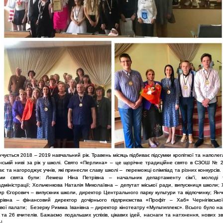
інчується 2018 – 2019 навчальний рік. Травень місяць підбиває підсумки кропіткої та наполег
янській ниві за рік у школі. Свято «Перлина» – це щорічне традиційне свято в СЗОШ № 2
ає та нагороджує учнів, які принесли славу школі – переможці олімпіад та різних конкурсів.
ами свята були: Лемеш Ніна Петрівна – начальник департаменту сім'ї, молоді 
міністрації; Хольченкова Наталія Миколаївна – депутат міської ради, випускниця школи; 
р Єгорович – випускник школи, директор Центрального парку культури та відпочинку; Янч
рівна – фінансовий директор дочірнього підприємства «Профіт – Хаб» Чернігівсько
вої палати; Безерку Римма Іванівна – директор кінотеатру «Мультиплекс». Всього було н
 та 26 вчителів. Бажаємо подальших успіхів, цікавих ідей, наснаги та натхнення, нових 
!