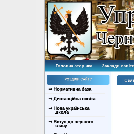
Головна сторінка
Заклади освіти
РОЗДІЛИ САЙТУ
Свя
⇒ Нормативна база
⇒ Дистанційна освіта
⇒ Нова українська
школа
⇒ Вступ до першого
класу