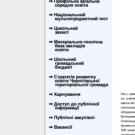
⇒ Профільна загальна
середня освіта
⇒ Національний
мультипредметний тест
⇒ Цивільний
захист
⇒ Матеріально-технічна
база закладів
освіти
⇒ Шкільний
громадський
бюджет
⇒ Стратегія розвитку
освіти Чернігівської
територіальної громади
⇒ Харчування
Ось і зак
на освіт
⇒ Доступ до публічної
школа віт
інформації
спонсор
облдержад
⇒ Публічні закупівлі
Володими
Олександ
промисло
⇒ Вакансії
166 учнів
досягнень