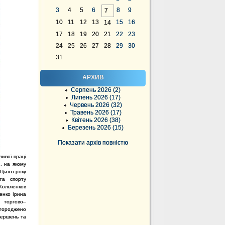
3
4
5
6
8
9
7
10
11
12
13
15
16
14
17
18
19
20
21
22
23
24
25
26
27
28
29
30
31
АРХИВ
Серпень 2026 (2)
Липень 2026 (17)
Червень 2026 (32)
Травень 2026 (17)
Квітень 2026 (38)
Березень 2026 (15)
Показати архів повністю
ливої праці
, на якому
 Цього року
та спорту
Хольченков
енко Ірина
ї торгово–
агороджено
звершень та