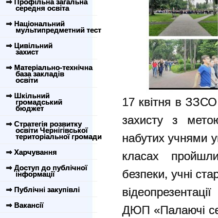
⇒ Профільна загальна
середня освіта
⇒ Національний
мультипредметний тест
⇒ Цивільний
захист
⇒ Матеріально-технічна
база закладів
освіти
⇒ Шкільний
17 квітня в ЗЗСО
громадський
бюджет
захисту з метою
⇒ Стратегія розвитку
освіти Чернігівської
набутих учнями ум
територіальної громади
⇒ Харчування
класах пройшл
⇒ Доступ до публічної
безпеки, учні ста
інформації
⇒ Публічні закупівлі
відеопрезентаці
⇒ Вакансії
ДЮП «Палаючі се