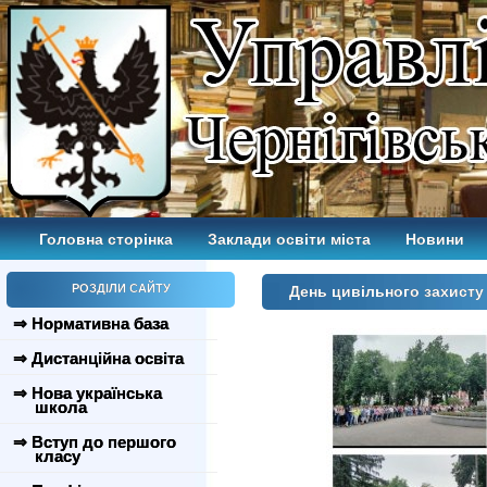
Головна сторінка
Заклади освіти міста
Новини
РОЗДІЛИ САЙТУ
День цивільного захисту
⇒ Нормативна база
⇒ Дистанційна освіта
⇒ Нова українська
школа
⇒ Вступ до першого
класу