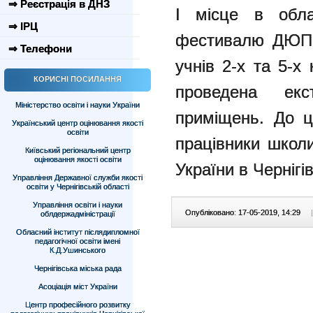
⇒ Реєстрація в ДНЗ
І місце в обла
⇒ ІРЦ
фестивалю ДЮП,
⇒ Телефони
учнів 2-х та 5-х
КОРИСНІ ПОСИЛАННЯ
проведена ек
Міністерство освіти і науки України
приміщень. До ц
Український центр оцінювання якості
освіти
працівники школ
Київський регіональний центр
оцінювання якості освіти
України в Чернігів
Управління Державної служби якості
освіти у Чернігівській області
Управління освіти і науки
Опубліковано: 17-05-2019, 14:29
|
облдержадміністрації
Обласний інститут післядипломної
педагогічної освіти імені
К.Д.Ушинського
Чернігівська міська рада
Асоціація міст України
Центр професійного розвитку