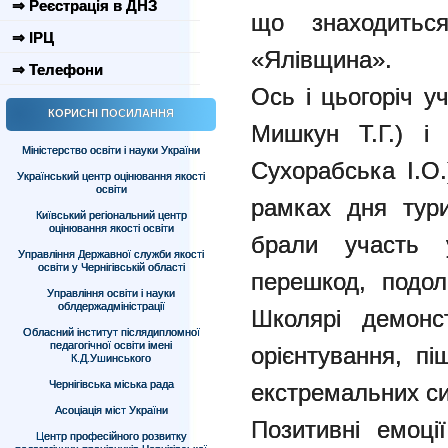
⇒ Реєстрація в ДНЗ
що знаходитьс
⇒ ІРЦ
«Ялівщина».
⇒ Телефони
Ось і цьогоріч у
КОРИСНІ ПОСИЛАННЯ
Мишкун Т.Г.) і 
Міністерство освіти і науки України
Сухорабська І.
Український центр оцінювання якості
освіти
рамках дня тури
Київський регіональний центр
оцінювання якості освіти
брали участь 
Управління Державної служби якості
освіти у Чернігівській області
перешкод, подол
Управління освіти і науки
облдержадміністрації
Школярі демонс
Обласний інститут післядипломної
педагогічної освіти імені
орієнтування, пі
К.Д.Ушинського
Чернігівська міська рада
екстремальних си
Асоціація міст України
Позитивні емоції
Центр професійного розвитку