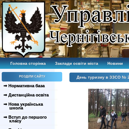
Головна сторінка
Заклади освіти міста
Новини
РОЗДІЛИ САЙТУ
День туризму в ЗЗСО № 
⇒ Нормативна база
⇒ Дистанційна освіта
⇒ Нова українська
школа
⇒ Вступ до першого
класу