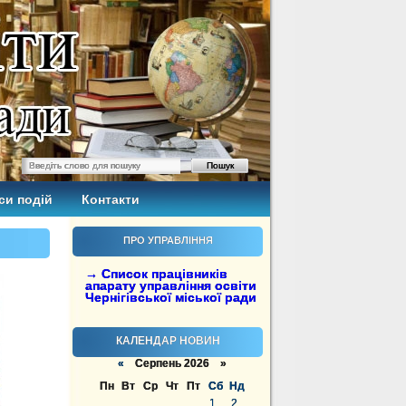
си подій
Контакти
ПРО УПРАВЛІННЯ
→ Список працівників
апарату управління освіти
Чернігівської міської ради
КАЛЕНДАР НОВИН
«
Серпень 2026 »
Пн
Вт
Ср
Чт
Пт
Сб
Нд
1
2