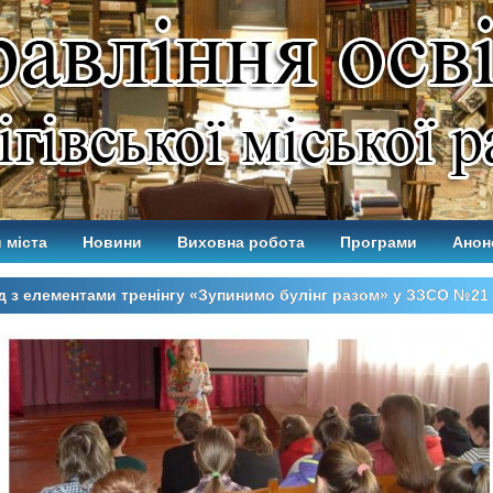
 міста
Новини
Виховна робота
Програми
Анон
д з елементами тренінгу «Зупинимо булінг разом» у ЗЗСО №21