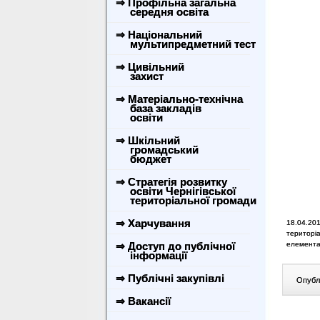
⇒ Профільна загальна
середня освіта
⇒ Національний
мультипредметний тест
⇒ Цивільний
захист
⇒ Матеріально-технічна
база закладів
освіти
⇒ Шкільний
громадський
бюджет
⇒ Стратегія розвитку
освіти Чернігівської
територіальної громади
⇒ Харчування
18.04.201
територіа
⇒ Доступ до публічної
елемента
інформації
⇒ Публічні закупівлі
Опублі
⇒ Вакансії