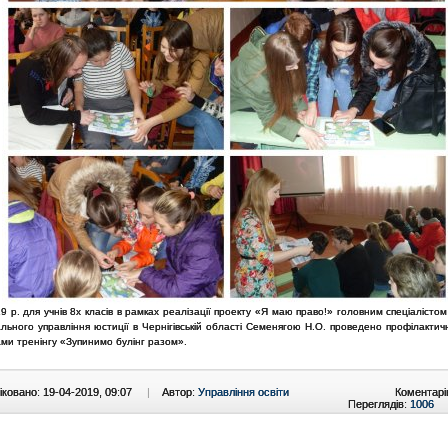
9 р. для учнів 8х класів в рамках реалізації проекту «Я маю право!» головним спеціалісто
льного управління юстиції в Чернігівській області Семенягою Н.О. проведено профілактич
ми тренінгу «Зупинимо булінг разом».
ковано: 19-04-2019, 09:07
|
Автор:
Управління освіти
Коментарі
Переглядів:
1006