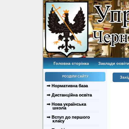
Головна сторінка
Заклади освіти
РОЗДІЛИ САЙТУ
Захі
⇒ Нормативна база
⇒ Дистанційна освіта
⇒ Нова українська
школа
⇒ Вступ до першого
класу