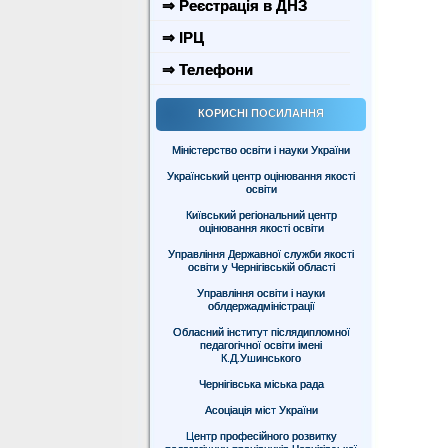
⇒ Реєстрація в ДНЗ
⇒ ІРЦ
⇒ Телефони
КОРИСНІ ПОСИЛАННЯ
Міністерство освіти і науки України
Український центр оцінювання якості
освіти
Київський регіональний центр
оцінювання якості освіти
Управління Державної служби якості
освіти у Чернігівській області
Управління освіти і науки
облдержадміністрації
Обласний інститут післядипломної
педагогічної освіти імені
К.Д.Ушинського
Чернігівська міська рада
Асоціація міст України
Центр професійного розвитку