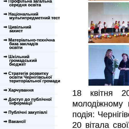
⇒ Профільна загальна
середня освіта
⇒ Національний
мультипредметний тест
⇒ Цивільний
захист
⇒ Матеріально-технічна
база закладів
освіти
⇒ Шкільний
громадський
бюджет
⇒ Стратегія розвитку
освіти Чернігівської
територіальної громади
⇒ Харчування
18 квітня 2
⇒ Доступ до публічної
молодіжному 
інформації
подія: Чернігі
⇒ Публічні закупівлі
⇒ Вакансії
20 вітала свої