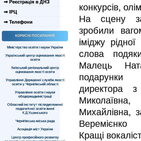
⇒ Реєстрація в ДНЗ
конкурсів, олім
⇒ ІРЦ
На сцену за
⇒ Телефони
зробили ваго
КОРИСНІ ПОСИЛАННЯ
іміджу рідної
Міністерство освіти і науки України
слова подяк
Український центр оцінювання якості
освіти
Малець Ната
Київський регіональний центр
оцінювання якості освіти
подарунки 
Управління Державної служби якості
освіти у Чернігівській області
директора з
Управління освіти і науки
облдержадміністрації
Миколаївна
Обласний інститут післядипломної
педагогічної освіти імені
Михайлівна, 
К.Д.Ушинського
Веремієнко 
Чернігівська міська рада
Асоціація міст України
Кращі вокаліст
Центр професійного розвитку