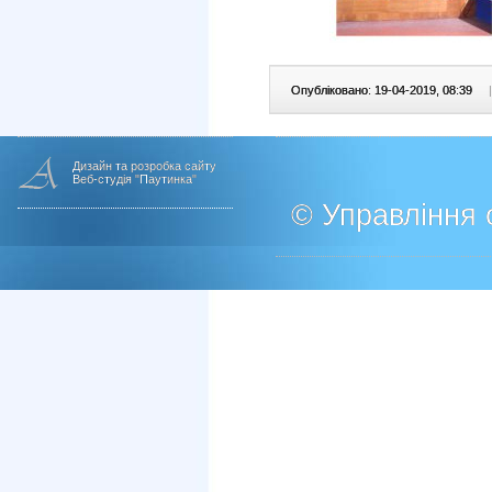
Опубліковано: 19-04-2019, 08:39
|
Дизайн та розробка сайту
Веб-студія "Паутинка"
© Управління о