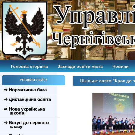
Головна сторінка
Заклади освіти міста
Новини
РОЗДІЛИ САЙТУ
Шкільне свято "Крок до 
⇒ Нормативна база
⇒ Дистанційна освіта
⇒ Нова українська
школа
⇒ Вступ до першого
класу