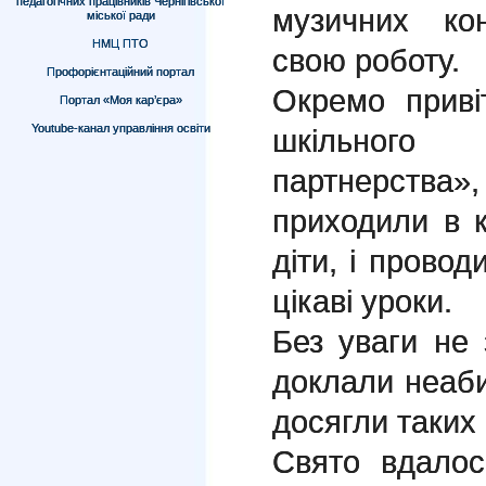
педагогічних працівників Чернігівської
музичних ко
міської ради
НМЦ ПТО
свою роботу.
Профорієнтаційний портал
Окремо приві
Портал «Моя кар’єра»
Youtube-канал управління освіти
шкільного 
партнерства
приходили в к
діти, і провод
цікаві уроки.
Без уваги не 
доклали неабия
досягли таких
Свято вдалось