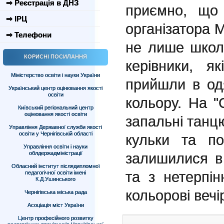
⇒ Реєстрація в ДНЗ
приємно, що 
⇒ ІРЦ
організатора 
⇒ Телефони
не лише школя
КОРИСНІ ПОСИЛАННЯ
керівники, 
Міністерство освіти і науки України
прийшли в одя
Український центр оцінювання якості
освіти
кольору. На "
Київський регіональний центр
оцінювання якості освіти
запальні танцю
Управління Державної служби якості
освіти у Чернігівській області
кульки та по
Управління освіти і науки
облдержадміністрації
залишилися в 
Обласний інститут післядипломної
та з нетерпі
педагогічної освіти імені
К.Д.Ушинського
кольорові вечі
Чернігівська міська рада
Асоціація міст України
Центр професійного розвитку