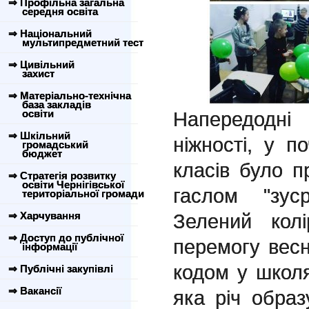
⇒ Профільна загальна
середня освіта
⇒ Національний
мультипредметний тест
⇒ Цивільний
захист
⇒ Матеріально-технічна
база закладів
освіти
Напередодні
⇒ Шкільний
ніжності, у п
громадський
бюджет
класів було п
⇒ Стратегія розвитку
освіти Чернігівської
гаслом "зус
територіальної громади
⇒ Харчування
Зелений кол
⇒ Доступ до публічної
перемогу вес
інформації
кодом у школя
⇒ Публічні закупівлі
⇒ Вакансії
яка річ образ