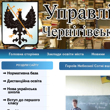
Головна сторінка
Заклади освіти міста
Новини
РОЗДІЛИ САЙТУ
Героїв Небесної Сотні 
⇒ Нормативна база
⇒ Дистанційна освіта
⇒ Нова українська
школа
⇒ Вступ до першого
класу