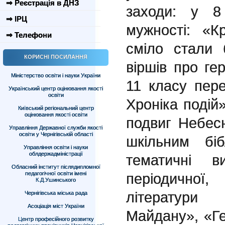
⇒ Реєстрація в ДНЗ
заходи: у 8
⇒ ІРЦ
мужності: «К
⇒ Телефони
сміло стали 
КОРИСНІ ПОСИЛАННЯ
віршів про ге
Міністерство освіти і науки України
11 класу пер
Український центр оцінювання якості
освіти
Хроніка подій»
Київський регіональний центр
оцінювання якості освіти
подвиг Небесн
Управління Державної служби якості
освіти у Чернігівській області
шкільним біб
Управління освіти і науки
облдержадміністрації
тематичні ви
Обласний інститут післядипломної
педагогічної освіти імені
періодичної,
К.Д.Ушинського
літератури
Чернігівська міська рада
Асоціація міст України
Майдану», «Г
Центр професійного розвитку