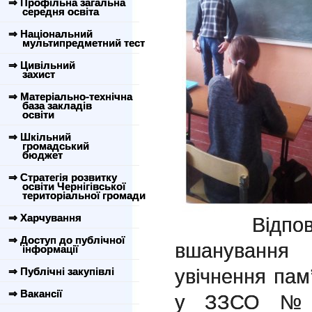
⇒ Профільна загальна
середня освіта
⇒ Національний
мультипредметний тест
⇒ Цивільний
захист
⇒ Матеріально-технічна
база закладів
освіти
⇒ Шкільний
громадський
бюджет
⇒ Стратегія розвитку
освіти Чернігівської
територіальної громади
⇒ Харчування
Відповідно
⇒ Доступ до публічної
вшанування 
інформації
увічнення пам’
⇒ Публічні закупівлі
⇒ Вакансії
у ЗЗСО №17