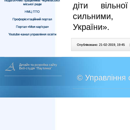
педагогічних працівників Чернігівської
діти вільно
міської ради
НМЦ ПТО
сильними, 
Профорієнтаційний портал
України».
Портал «Моя кар’єра»
Youtube-канал управління освіти
Опубліковано: 21-02-2019, 19:45
|
Дизайн та розробка сайту
Веб-студія "Паутинка"
© Управління о