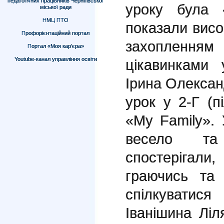
педагогічних працівників Чернігівської
уроку була 
міської ради
НМЦ ПТО
показали висок
Профорієнтаційний портал
захопленням 
Портал «Моя кар’єра»
Youtube-канал управління освіти
цікавинками 
Ірина Олексан
урок у 2-Г (п
«My Family».
весело та 
спостерігал
граючись та 
спілкуватися
Іванішина Лі