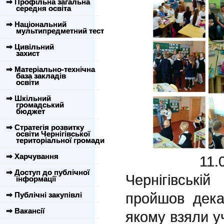
⇒ Профільна загальна
середня освіта
⇒ Національний
мультипредметний тест
⇒ Цивільний
захист
⇒ Матеріально-технічна
база закладів
освіти
⇒ Шкільний
громадський
бюджет
⇒ Стратегія розвитку
освіти Чернігівської
територіальної громади
⇒ Харчування
11.02.19 
⇒ Доступ до публічної
Чернігівськ
інформації
пройшов дека
⇒ Публічні закупівлі
⇒ Вакансії
якому взяли уч