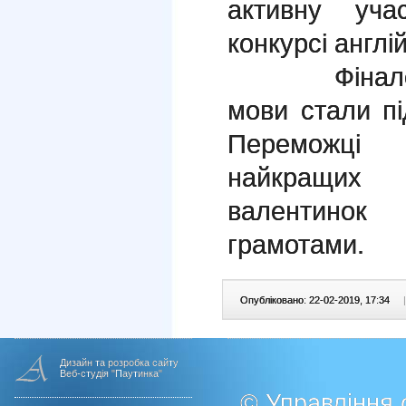
активну уча
конкурсі англі
Фіналом де
мови стали під
Переможці 
найкращих 
валентино
грамотами.
Опубліковано: 22-02-2019, 17:34
|
Дизайн та розробка сайту
Веб-студія "Паутинка"
© Управління о