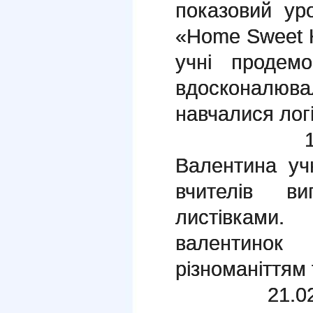
показовий ур
«Home Sweet 
учні продемо
вдосконалюва
навчалися лог
14.02.19
Валентина уч
вчителів ви
листівками
валентин
різноманіттям
21.02.19 2