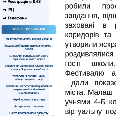
⇒ Реєстрація в ДНЗ
робили прое
⇒ ІРЦ
завдання, від
⇒ Телефони
заховані в 
КОРИСНІ ПОСИЛАННЯ
коридорів та
Міністерство освіти і науки України
утворили яскра
Український центр оцінювання якості
освіти
роздивлялися 
Київський регіональний центр
оцінювання якості освіти
гості школ
Управління Державної служби якості
освіти у Чернігівській області
Фестивалю ан
Управління освіти і науки
облдержадміністрації
дали показо
Обласний інститут післядипломної
педагогічної освіти імені
міста. Малаш 
К.Д.Ушинського
учнями 4-Б к
Чернігівська міська рада
Асоціація міст України
віртуальну п
Центр професійного розвитку