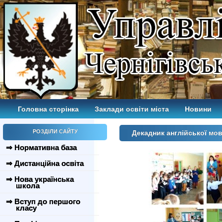
Головна сторінка
Заклади освіти міста
Новини
РОЗДІЛИ САЙТУ
Декадник англійської мо
⇒ Нормативна база
⇒ Дистанційна освіта
⇒ Нова українська
школа
⇒ Вступ до першого
класу