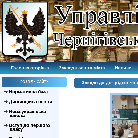
Головна сторінка
Заклади освіти міста
Новини
РОЗДІЛИ САЙТУ
Заходи до дня рідної мо
⇒ Нормативна база
⇒ Дистанційна освіта
⇒ Нова українська
школа
⇒ Вступ до першого
класу