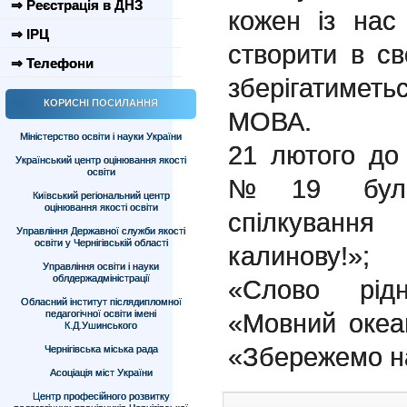
⇒ Реєстрація в ДНЗ
кожен із нас
⇒ ІРЦ
створити в св
⇒ Телефони
зберігатимет
КОРИСНІ ПОСИЛАННЯ
МОВА.
Міністерство освіти і науки України
21 лютого до
Український центр оцінювання якості
освіти
№19 було 
Київський регіональний центр
оцінювання якості освіти
спілкуван
Управління Державної служби якості
освіти у Чернігівській області
калинову!»;
Управління освіти і науки
облдержадміністрації
«Слово рідн
Обласний інститут післядипломної
педагогічної освіти імені
«Мовний океа
К.Д.Ушинського
«Збережемо н
Чернігівська міська рада
Асоціація міст України
Центр професійного розвитку