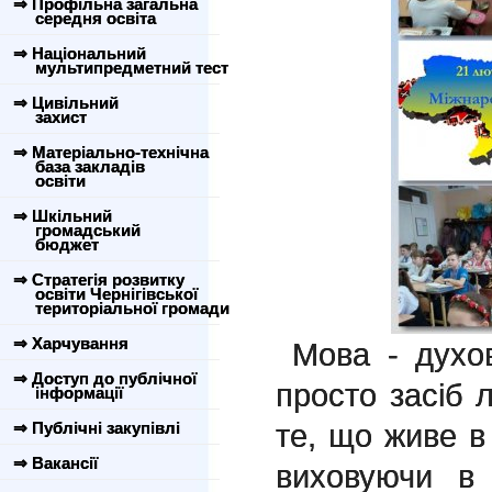
⇒ Профільна загальна
середня освіта
⇒ Національний
мультипредметний тест
⇒ Цивільний
захист
⇒ Матеріально-технічна
база закладів
освіти
⇒ Шкільний
громадський
бюджет
⇒ Стратегія розвитку
освіти Чернігівської
територіальної громади
⇒ Харчування
Мова - духов
⇒ Доступ до публічної
просто засіб 
інформації
те, що живе в
⇒ Публічні закупівлі
⇒ Вакансії
виховуючи в