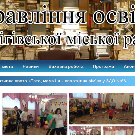
 міста
Новини
Виховна робота
Програми
Анон
тивне свято «Тато, мама і я – спортивна сім’я» у ЗДО №68