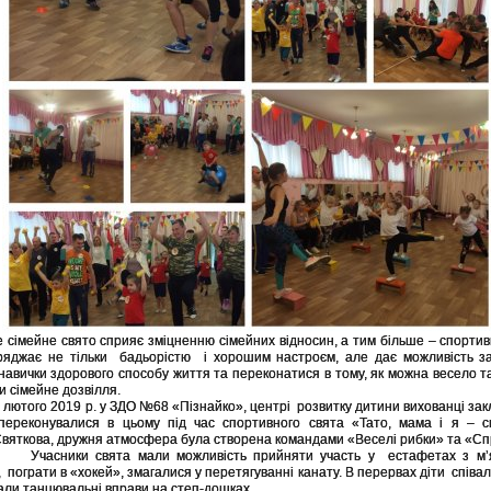
е сімейне свято сприяє зміцненню сімейних відносин, а тим більше – спортив
яджає не тільки бадьорістю і хорошим настроєм, але дає можливість за
навички здорового способу життя та переконатися в тому, як можна весело т
и сімейне дозвілля.
го 2019 р. у ЗДО №68 «Пізнайко», центрі розвитку дитини вихованці закл
переконувалися в цьому під час спортивного свята «Тато, мама і я – с
 Святкова, дружня атмосфера була створена командами «Веселі рибки» та «Сп
ки свята мали можливість прийняти участь у естафетах з м’я
 пограти в «хокей», змагалися у перетягуванні канату. В перервах діти співали
али танцювальні вправи на степ-дошках.