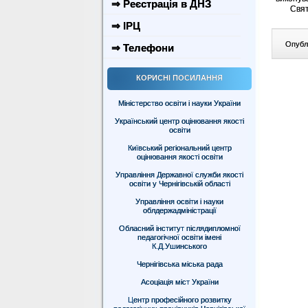
⇒ Реєстрація в ДНЗ
Свято п
⇒ ІРЦ
Опублі
⇒ Телефони
КОРИСНІ ПОСИЛАННЯ
Міністерство освіти і науки України
Український центр оцінювання якості
освіти
Київський регіональний центр
оцінювання якості освіти
Управління Державної служби якості
освіти у Чернігівській області
Управління освіти і науки
облдержадміністрації
Обласний інститут післядипломної
педагогічної освіти імені
К.Д.Ушинського
Чернігівська міська рада
Асоціація міст України
Центр професійного розвитку