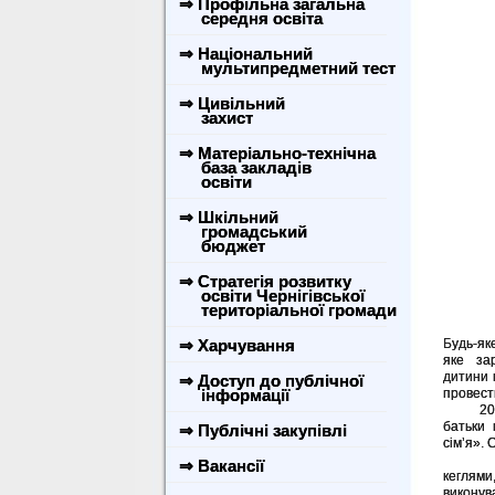
⇒ Профільна загальна
середня освіта
⇒ Національний
мультипредметний тест
⇒ Цивільний
захист
⇒ Матеріально-технічна
база закладів
освіти
⇒ Шкільний
громадський
бюджет
⇒ Стратегія розвитку
освіти Чернігівської
територіальної громади
⇒ Харчування
Будь-як
яке зар
дитини 
⇒ Доступ до публічної
інформації
провест
20 люто
батьки 
⇒ Публічні закупівлі
сім’я».
Учасни
⇒ Вакансії
кеглями,
виконув