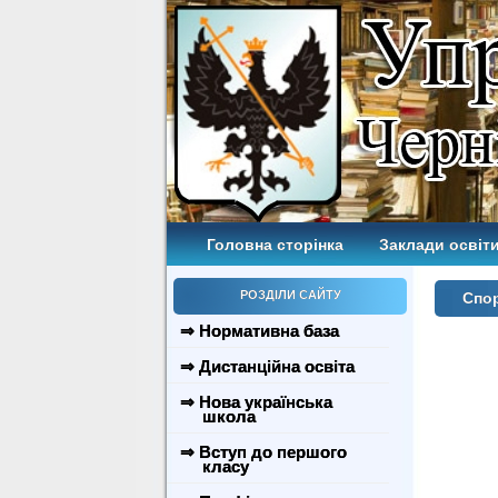
Головна сторінка
Заклади освіти
РОЗДІЛИ САЙТУ
Спор
⇒ Нормативна база
⇒ Дистанційна освіта
⇒ Нова українська
школа
⇒ Вступ до першого
класу