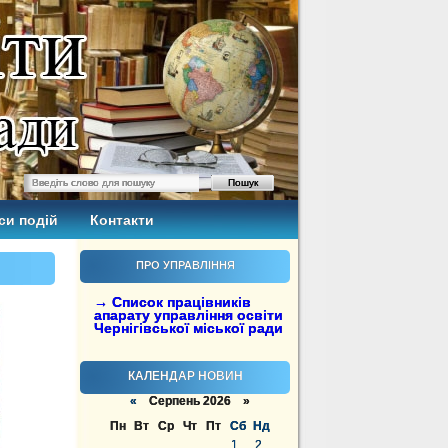
си подій
Контакти
ПРО УПРАВЛІННЯ
→ Список працівників
апарату управління освіти
Чернігівської міської ради
КАЛЕНДАР НОВИН
«
Серпень 2026 »
Пн
Вт
Ср
Чт
Пт
Сб
Нд
1
2