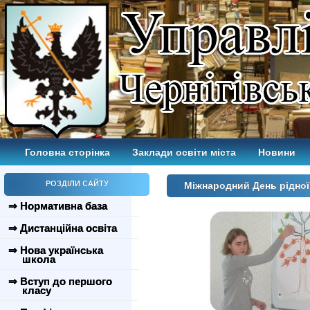
Головна сторінка
Заклади освіти міста
Новини
РОЗДІЛИ САЙТУ
Міжнародний День рідно
⇒ Нормативна база
⇒ Дистанційна освіта
⇒ Нова українська
школа
⇒ Вступ до першого
класу