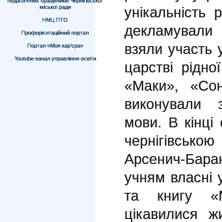
педагогічних працівників Чернігівської
міської ради
унікальність 
НМЦ ПТО
декламували 
Профорієнтаційний портал
взяли участь у
Портал «Моя кар’єра»
Youtube-канал управління освіти
царстві рідн
«Маки», «Со
виконували 
мови. В кінці 
чернігівськ
Арсенич-Бар
учням власні у
та книгу «М
цікавилися ж