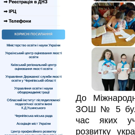
⇒ Реєстрація в ДНЗ
⇒ ІРЦ
⇒ Телефони
КОРИСНІ ПОСИЛАННЯ
Міністерство освіти і науки України
Український центр оцінювання якості
освіти
Київський регіональний центр
оцінювання якості освіти
Управління Державної служби якості
освіти у Чернігівській області
Управління освіти і науки
облдержадміністрації
До Міжнарод
Обласний інститут післядипломної
педагогічної освіти імені
ЗОШ № 5 бул
К.Д.Ушинського
Чернігівська міська рада
час яких уч
Асоціація міст України
розвитку укра
Центр професійного розвитку