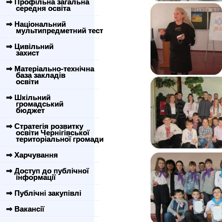
⇒ Профільна загальна
середня освіта
⇒ Національний
мультипредметний тест
⇒ Цивільний
захист
⇒ Матеріально-технічна
база закладів
освіти
⇒ Шкільний
громадський
бюджет
⇒ Стратегія розвитку
освіти Чернігівської
територіальної громади
⇒ Харчування
⇒ Доступ до публічної
інформації
⇒ Публічні закупівлі
⇒ Вакансії