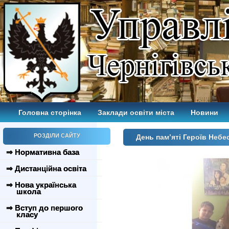
Головна сторінка
Заклади освіти міста
Новини
РОЗДІЛИ САЙТУ
День пам’яті Героїв Небес
⇒ Нормативна база
⇒ Дистанційна освіта
⇒ Нова українська
школа
⇒ Вступ до першого
класу