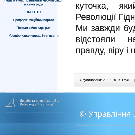
педагогічних працівників Чернігівської
куточка, як
міської ради
НМЦ ПТО
Революції Гідн
Профорієнтаційний портал
Ми завжди буд
Портал «Моя кар’єра»
Youtube-канал управління освіти
відстояли н
правду, віру і 
Опубліковано: 20-02-2019, 17:31
|
Дизайн та розробка сайту
Веб-студія "Паутинка"
© Управління о