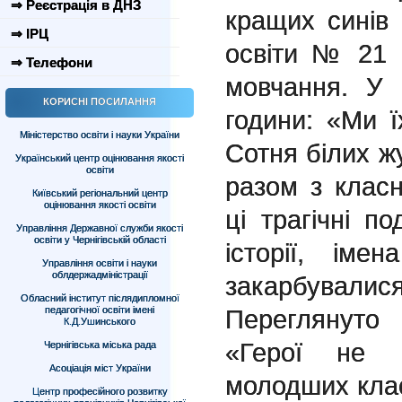
⇒ Реєстрація в ДНЗ
кращих синів 
⇒ ІРЦ
освіти № 21 
⇒ Телефони
мовчання. У 
КОРИСНІ ПОСИЛАННЯ
години: «Ми 
Міністерство освіти і науки України
Сотня білих жу
Український центр оцінювання якості
освіти
разом з клас
Київський регіональний центр
оцінювання якості освіти
ці трагічні по
Управління Державної служби якості
освіти у Чернігівській області
історії, іме
Управління освіти і науки
облдержадміністрації
закарбували
Обласний інститут післядипломної
педагогічної освіти імені
Переглянуто
К.Д.Ушинського
«Герої не 
Чернігівська міська рада
Асоціація міст України
молодших клас
Центр професійного розвитку