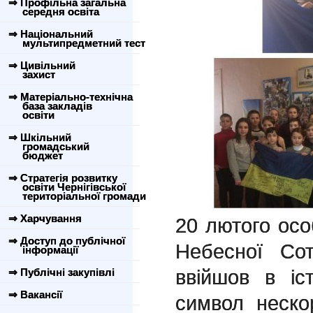
⇒ Профільна загальна
середня освіта
⇒ Національний
мультипредметний тест
⇒ Цивільний
захист
⇒ Матеріально-технічна
база закладів
освіти
⇒ Шкільний
громадський
бюджет
⇒ Стратегія розвитку
освіти Чернігівської
територіальної громади
⇒ Харчування
20 лютого осо
⇒ Доступ до публічної
Небесної Сот
інформації
ввійшов в іс
⇒ Публічні закупівлі
⇒ Вакансії
символ неско