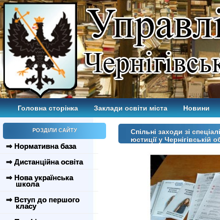
Головна сторінка
Заклади освіти міста
Новини
РОЗДІЛИ САЙТУ
Спільні заходи зі спеціа
юстиції у Чернігівській о
⇒ Нормативна база
⇒ Дистанційна освіта
⇒ Нова українська
школа
⇒ Вступ до першого
класу