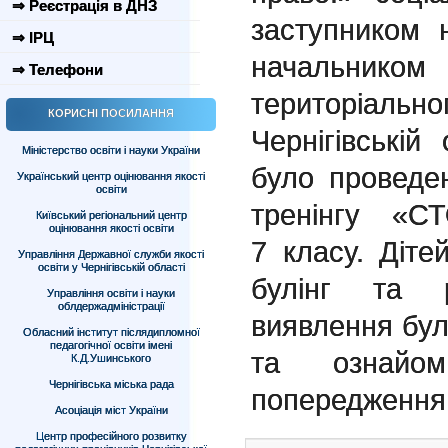
⇒ Реєстрація в ДНЗ
заступником 
⇒ ІРЦ
начальнико
⇒ Телефони
територіальн
КОРИСНІ ПОСИЛАННЯ
Чернігівські
Міністерство освіти і науки України
було проведе
Український центр оцінювання якості
освіти
тренінгу «С
Київський регіональний центр
оцінювання якості освіти
7 класу. Діт
Управління Державної служби якості
освіти у Чернігівській області
булінг та р
Управління освіти і науки
облдержадміністрації
виявлення бул
Обласний інститут післядипломної
педагогічної освіти імені
та ознайо
К.Д.Ушинського
Чернігівська міська рада
попередження 
Асоціація міст України
Центр професійного розвитку