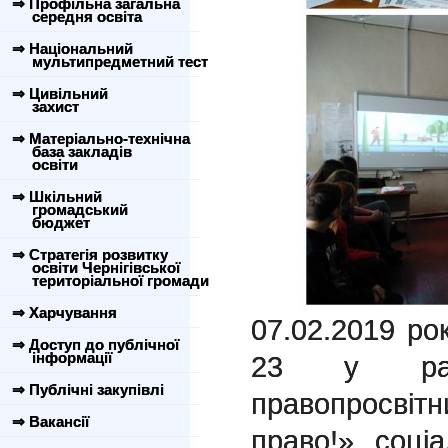
⇒ Профільна загальна
середня освіта
⇒ Національний
мультипредметний тест
⇒ Цивільний
захист
⇒ Матеріально-технічна
база закладів
освіти
⇒ Шкільний
громадський
бюджет
⇒ Стратегія розвитку
освіти Чернігівської
територіальної громади
⇒ Харчування
07.02.2019 ро
⇒ Доступ до публічної
інформації
23 у рамк
⇒ Публічні закупівлі
правопросвіт
⇒ Вакансії
право!» соці