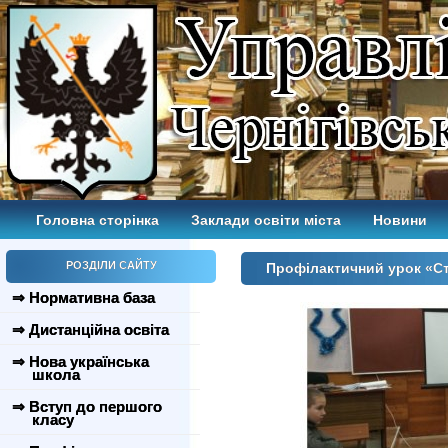
Головна сторінка
Заклади освіти міста
Новини
РОЗДІЛИ САЙТУ
Профілактичний урок «С
⇒ Нормативна база
⇒ Дистанційна освіта
⇒ Нова українська
школа
⇒ Вступ до першого
класу