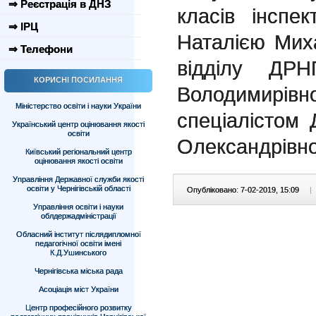
⇒ Реєстрація в ДНЗ
класів інсп
⇒ ІРЦ
Наталією Мих
⇒ Телефони
відділу ДР
КОРИСНІ ПОСИЛАННЯ
Володимир
Міністерство освіти і науки України
спеціалістом
Український центр оцінювання якості
освіти
Олександрівн
Київський регіональний центр
оцінювання якості освіти
Управління Державної служби якості
освіти у Чернігівській області
Опубліковано: 7-02-2019, 15:09
|
Управління освіти і науки
облдержадміністрації
Обласний інститут післядипломної
педагогічної освіти імені
К.Д.Ушинського
Чернігівська міська рада
Асоціація міст України
Центр професійного розвитку