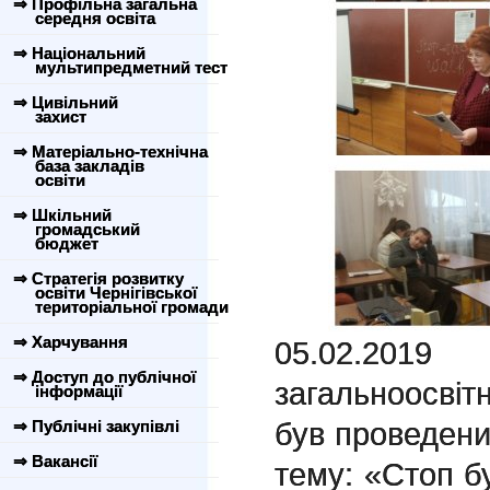
⇒ Профільна загальна
середня освіта
⇒ Національний
мультипредметний тест
⇒ Цивільний
захист
⇒ Матеріально-технічна
база закладів
освіти
⇒ Шкільний
громадський
бюджет
⇒ Стратегія розвитку
освіти Чернігівської
територіальної громади
⇒ Харчування
05.02.2019 
⇒ Доступ до публічної
загальноосвітн
інформації
був проведени
⇒ Публічні закупівлі
⇒ Вакансії
тему: «Стоп бу