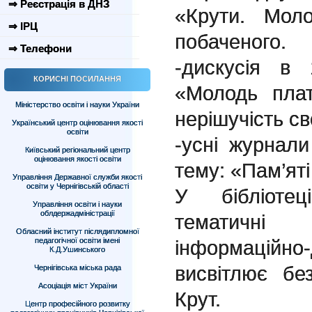
⇒ Реєстрація в ДНЗ
«Крути. Мол
⇒ ІРЦ
побаченого.
⇒ Телефони
-дискусія в
КОРИСНІ ПОСИЛАННЯ
«Молодь пла
Міністерство освіти і науки України
нерішучість св
Український центр оцінювання якості
освіти
-усні журнали
Київський регіональний центр
оцінювання якості освіти
тему: «Пам’яті
Управління Державної служби якості
освіти у Чернігівській області
У бібліоте
Управління освіти і науки
облдержадміністрації
тематичні 
Обласний інститут післядипломної
педагогічної освіти імені
інформаційно-д
К.Д.Ушинського
висвітлює бе
Чернігівська міська рада
Асоціація міст України
Крут.
Центр професійного розвитку