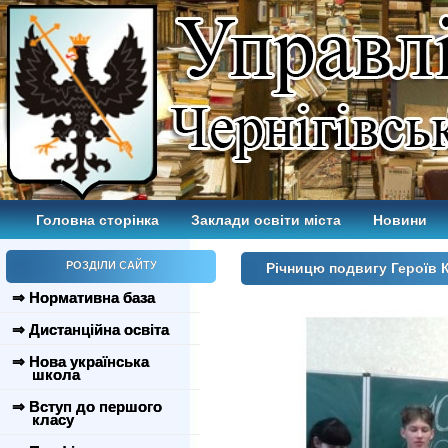
Головна сторінка
Заклади освіти міста
Новини
РОЗДІЛИ САЙТУ
Річницю подвигу Героїв 
⇒ Нормативна база
⇒ Дистанційна освіта
⇒ Нова українська
школа
⇒ Вступ до першого
класу