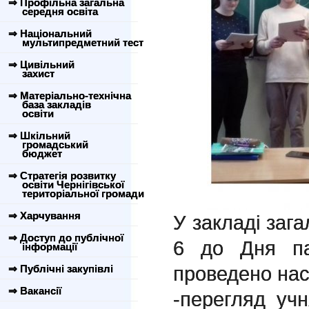
⇒ Профільна загальна
середня освіта
⇒ Національний
мультипредметний тест
⇒ Цивільний
захист
⇒ Матеріально-технічна
база закладів
освіти
⇒ Шкільний
громадський
бюджет
⇒ Стратегія розвитку
освіти Чернігівської
територіальної громади
⇒ Харчування
У закладі заг
⇒ Доступ до публічної
6 до Дня па
інформації
проведено нас
⇒ Публічні закупівлі
⇒ Вакансії
-перегляд уч