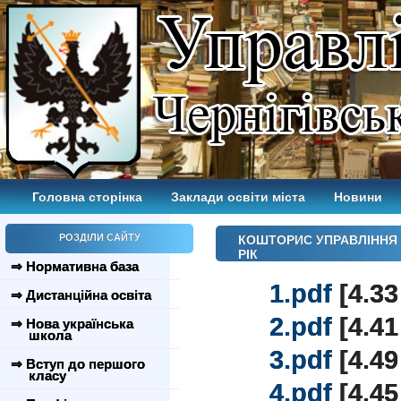
Головна сторінка
Заклади освіти міста
Новини
РОЗДІЛИ САЙТУ
КОШТОРИС УПРАВЛІННЯ О
РІК
⇒ Нормативна база
1.pdf
[4.33
⇒ Дистанційна освіта
2.pdf
[4.41
⇒ Нова українська
школа
3.pdf
[4.49
⇒ Вступ до першого
класу
4.pdf
[4.45