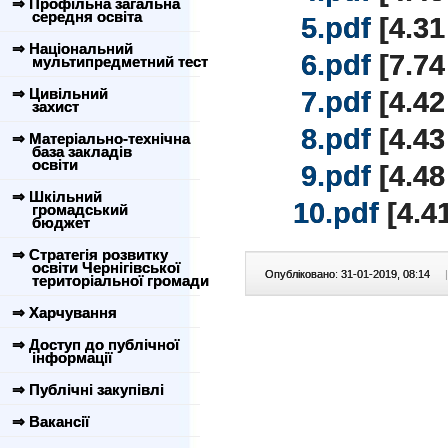
⇒ Профільна загальна
середня освіта
5.pdf
[4.31
⇒ Національний
6.pdf
[7.74
мультипредметний тест
⇒ Цивільний
7.pdf
[4.42
захист
8.pdf
[4.43
⇒ Матеріально-технічна
база закладів
освіти
9.pdf
[4.48
⇒ Шкільний
10.pdf
[4.4
громадський
бюджет
⇒ Стратегія розвитку
освіти Чернігівської
Опубліковано: 31-01-2019, 08:14
|
територіальної громади
⇒ Харчування
⇒ Доступ до публічної
інформації
⇒ Публічні закупівлі
⇒ Вакансії