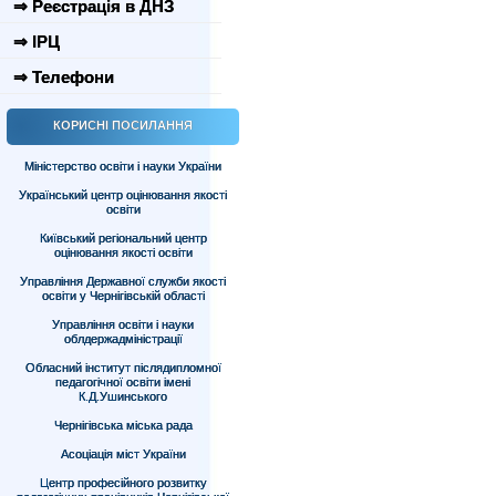
⇒ Реєстрація в ДНЗ
⇒ ІРЦ
⇒ Телефони
КОРИСНІ ПОСИЛАННЯ
Міністерство освіти і науки України
Український центр оцінювання якості
освіти
Київський регіональний центр
оцінювання якості освіти
Управління Державної служби якості
освіти у Чернігівській області
Управління освіти і науки
облдержадміністрації
Обласний інститут післядипломної
педагогічної освіти імені
К.Д.Ушинського
Чернігівська міська рада
Асоціація міст України
Центр професійного розвитку