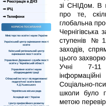
⇒ Реєстрація в ДНЗ
зі СНІДом. В
⇒ ІРЦ
про те, скі
⇒ Телефони
глобальна пр
КОРИСНІ ПОСИЛАННЯ
Чернігівська з
Міністерство освіти і науки України
ступенів №1
Український центр оцінювання якості
освіти
заходів, спр
Київський регіональний центр
оцінювання якості освіти
цього захворю
Управління Державної служби якості
освіти у Чернігівській області
Учні 7-11 
Управління освіти і науки
облдержадміністрації
інформаційн
Обласний інститут післядипломної
педагогічної освіти імені
Соціально-п
К.Д.Ушинського
школи було п
Чернігівська міська рада
Асоціація міст України
метою перевірк
Центр професійного розвитку