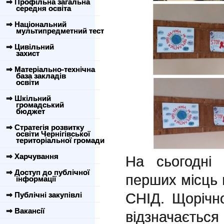
⇒ Профільна загальна
середня освіта
⇒ Національний
мультипредметний тест
⇒ Цивільний
захист
⇒ Матеріально-технічна
база закладів
освіти
⇒ Шкільний
громадський
бюджет
⇒ Стратегія розвитку
освіти Чернігівської
територіальної громади
⇒ Харчування
На сьогодні
⇒ Доступ до публічної
перших місць 
інформації
СНІД. Щорічн
⇒ Публічні закупівлі
⇒ Вакансії
відзначається