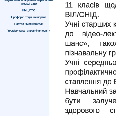
педагогічних працівників Чернігівської
11 класів щ
міської ради
НМЦ ПТО
ВІЛ/СНІД.
Профорієнтаційний портал
Учні старших к
Портал «Моя кар’єра»
Youtube-канал управління освіти
до відео-ле
шанс», так
пізнавальну гр
Учні середнь
профілактичн
ставлення до 
Навчальний з
бути залуч
здорового 