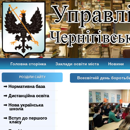
Головна сторінка
Заклади освіти міста
Новини
РОЗДІЛИ САЙТУ
Всесвітній день боротьб
⇒ Нормативна база
⇒ Дистанційна освіта
⇒ Нова українська
школа
⇒ Вступ до першого
класу