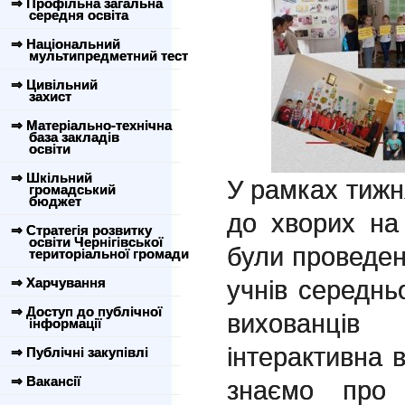
⇒ Профільна загальна
середня освіта
⇒ Національний
мультипредметний тест
⇒ Цивільний
захист
⇒ Матеріально-технічна
база закладів
освіти
⇒ Шкільний
У рамках тижн
громадський
бюджет
до хворих н
⇒ Стратегія розвитку
освіти Чернігівської
були проведені
територіальної громади
⇒ Харчування
учнів середн
⇒ Доступ до публічної
вихованці
інформації
інтерактивна 
⇒ Публічні закупівлі
⇒ Вакансії
знаємо про