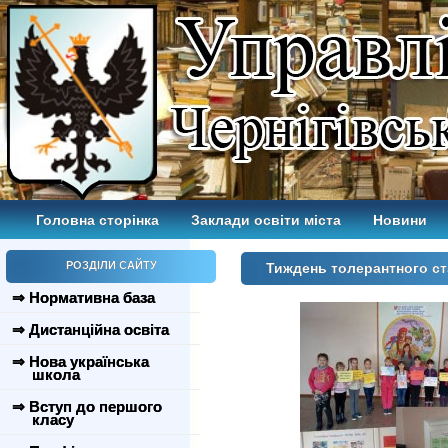
Головна сторінка
Заклади освіти міста
Новини
РОЗДІЛИ САЙТУ
Тиждень толерантного ст
⇒ Нормативна база
⇒ Дистанційна освіта
⇒ Нова українська
школа
⇒ Вступ до першого
класу