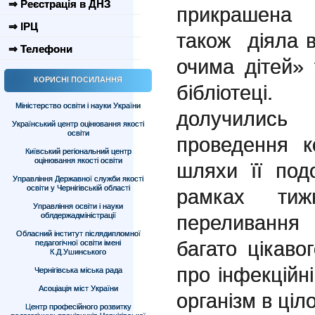
⇒ Реєстрація в ДНЗ
прикрашена 
⇒ ІРЦ
також діяла 
⇒ Телефони
очима дітей» 
КОРИСНІ ПОСИЛАННЯ
бібліотеці.
Міністерство освіти і науки України
долучилис
Український центр оцінювання якості
освіти
проведення к
Київський регіональний центр
оцінювання якості освіти
шляхи її под
Управління Державної служби якості
освіти у Чернігівській області
рамках тиж
Управління освіти і науки
облдержадміністрації
переливання
Обласний інститут післядипломної
багато цікаво
педагогічної освіти імені
К.Д.Ушинського
про інфекційні
Чернігівська міська рада
Асоціація міст України
організм в ціл
Центр професійного розвитку