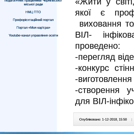
«Жити у світ
педагогічних працівників Чернігівської
міської ради
якої є проф
НМЦ ПТО
Профорієнтаційний портал
виховання то
Портал «Моя кар’єра»
ВІЛ- інфіко
Youtube-канал управління освіти
проведено:
-
перегляд від
-
конкурс стінн
-
виготовлення 
-
створення у
для ВІЛ-інфік
Опубліковано: 1-12-2018, 15:50
|