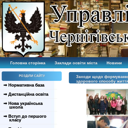
Головна сторінка
Заклади освіти міста
Новини
РОЗДІЛИ САЙТУ
Заходи щодо формування 
здорового способу житт
⇒ Нормативна база
⇒ Дистанційна освіта
⇒ Нова українська
школа
⇒ Вступ до першого
класу