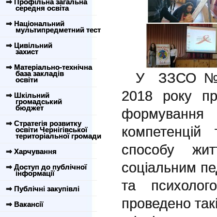
⇒ Профільна загальна
середня освіта
⇒ Національний
мультипредметний тест
⇒ Цивільний
захист
⇒ Матеріально-технічна
база закладів
У ЗЗСО №19
освіти
2018 року п
⇒ Шкільний
громадський
бюджет
формуванн
⇒ Стратегія розвитку
компетенцій
освіти Чернігівської
територіальної громади
способу жи
⇒ Харчування
соціальним п
⇒ Доступ до публічної
інформації
та психоло
⇒ Публічні закупівлі
проведено такі
⇒ Вакансії