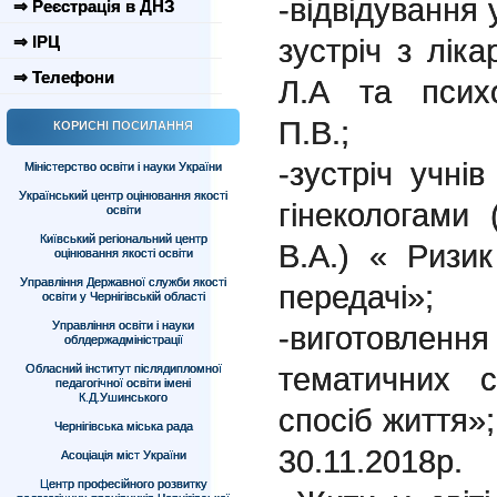
-відвідування
⇒ Реєстрація в ДНЗ
⇒ ІРЦ
зустріч з лік
⇒ Телефони
Л.А та психо
П.В.;
КОРИСНІ ПОСИЛАННЯ
-зустріч учні
Міністерство освіти і науки України
Український центр оцінювання якості
гінекологами
освіти
Київський регіональний центр
В.А.) « Ризи
оцінювання якості освіти
Управління Державної служби якості
передачі»;
освіти у Чернігівській області
Управління освіти і науки
-
виготовлення
облдержадміністрації
тематичних с
Обласний інститут післядипломної
педагогічної освіти імені
К.Д.Ушинського
спосіб життя»;
Чернігівська міська рада
30.11.2018р
Асоціація міст України
Центр професійного розвитку