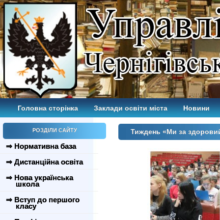
Головна сторінка
Заклади освіти міста
Новини
РОЗДІЛИ САЙТУ
Тиждень «Ми за здорови
⇒ Нормативна база
⇒ Дистанційна освіта
⇒ Нова українська
школа
⇒ Вступ до першого
класу