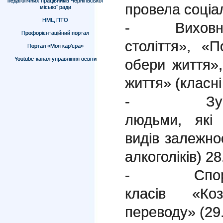
педагогічних працівників Чернігівської
провела соціал
міської ради
НМЦ ПТО
- Виховні г
Профорієнтаційний портал
століття», «
Портал «Моя кар’єра»
Youtube-канал управління освіти
обери життя»
життя» (класні
- Зустріч 
людьми, які 
видів залежнос
алкоголіків) 28
- Спортивн
класів «Ко
переводу» (29.