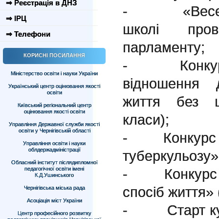
⇒ Реєстрація в ДНЗ
- «Веселі п
⇒ ІРЦ
школі пров
⇒ Телефони
парламенту;
КОРИСНІ ПОСИЛАННЯ
- Конкурс 
Міністерство освіти і науки України
відношення 
Український центр оцінювання якості
освіти
життя без ш
Київський регіональний центр
оцінювання якості освіти
класи);
Управління Державної служби якості
освіти у Чернігівській області
- Конкурс б
Управління освіти і науки
облдержадміністрації
туберкульозу» 
Обласний інститут післядипломної
педагогічної освіти імені
- Конкурс пл
К.Д.Ушинського
спосіб життя» 
Чернігівська міська рада
Асоціація міст України
- Старт курс
Центр професійного розвитку