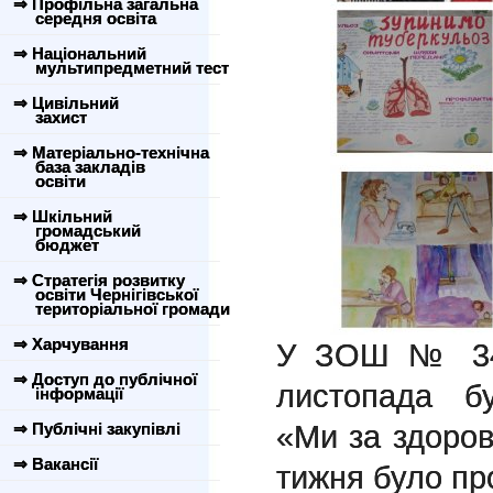
⇒ Профільна загальна
середня освіта
⇒ Національний
мультипредметний тест
⇒ Цивільний
захист
⇒ Матеріально-технічна
база закладів
освіти
⇒ Шкільний
громадський
бюджет
⇒ Стратегія розвитку
освіти Чернігівської
територіальної громади
⇒ Харчування
У ЗОШ № 34 
⇒ Доступ до публічної
листопада б
інформації
«Ми за здоров
⇒ Публічні закупівлі
⇒ Вакансії
тижня було пр