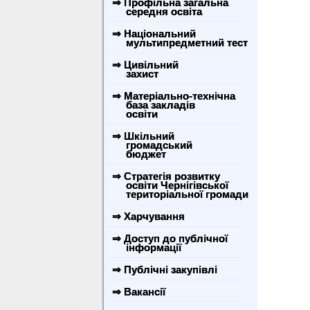
⇒ Профільна загальна
середня освіта
⇒ Національний
мультипредметний тест
⇒ Цивільний
захист
⇒ Матеріально-технічна
база закладів
освіти
⇒ Шкільний
громадський
бюджет
⇒ Стратегія розвитку
освіти Чернігівської
територіальної громади
⇒ Харчування
⇒ Доступ до публічної
інформації
⇒ Публічні закупівлі
⇒ Вакансії