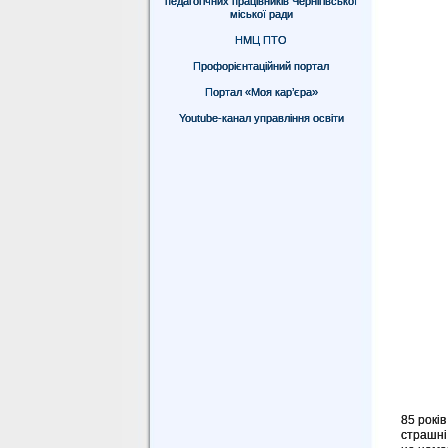
педагогічних працівників Чернігівської
міської ради
НМЦ ПТО
Профорієнтаційний портал
Портал «Моя кар’єра»
Youtube-канал управління освіти
85 рокі
страшні