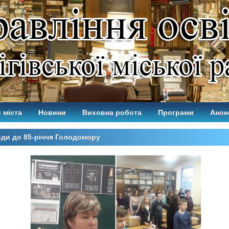
 міста
Новини
Виховна робота
Програми
Анон
ди до 85-річчя Голодомору