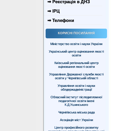
⇒ Реєстрація в ДНЗ
⇒ ІРЦ
⇒ Телефони
КОРИСНІ ПОСИЛАННЯ
Міністерство освіти і науки України
Український центр оцінювання якості
освіти
Київський регіональний центр
оцінювання якості освіти
Управління Державної служби якості
освіти у Чернігівській області
Управління освіти і науки
облдержадміністрації
Обласний інститут післядипломної
педагогічної освіти імені
К.Д.Ушинського
Чернігівська міська рада
Асоціація міст України
Центр професійного розвитку