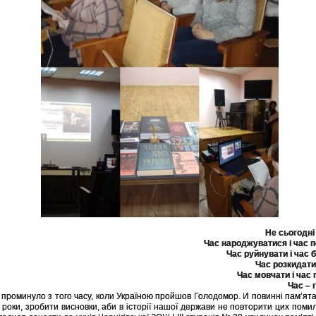
Не сьогодні
Час народжуватися і час 
Час руйнувати і час 
Час розкидати
Час мовчати і час 
Час – 
в проминуло з того часу, коли Україною пройшов Голодомор. И повинні пам’ята
 роки, зробити висновки, аби в історії нашої держави не повторити цих поми