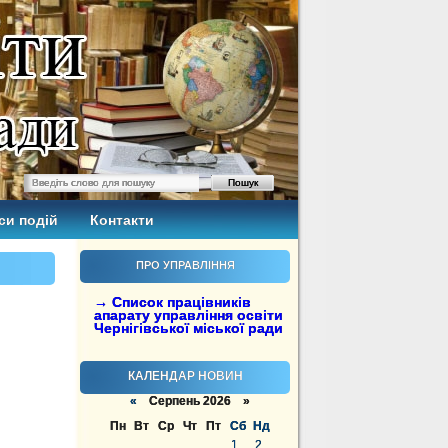
си подій
Контакти
ПРО УПРАВЛІННЯ
→ Список працівників
апарату управління освіти
Чернігівської міської ради
КАЛЕНДАР НОВИН
«
Серпень 2026 »
Пн
Вт
Ср
Чт
Пт
Сб
Нд
1
2