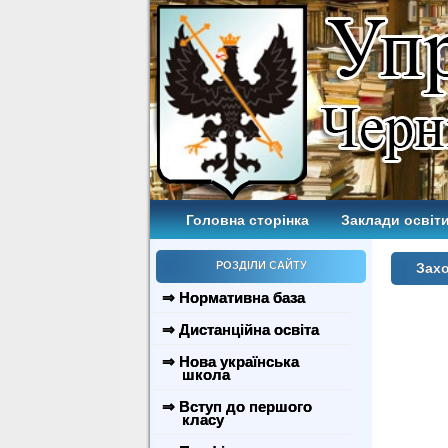
Головна сторінка
Заклади освіти
РОЗДІЛИ САЙТУ
Захо
⇒ Нормативна база
⇒ Дистанційна освіта
⇒ Нова українська
школа
⇒ Вступ до першого
класу