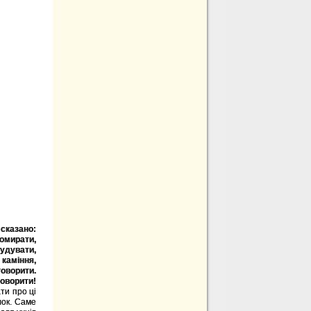
 сказано:
помирати,
будувати,
 каміння,
говорити.
говорити!
ти про ці
лок. Саме