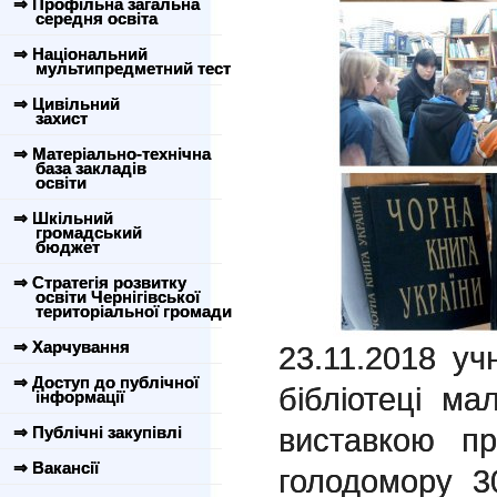
⇒ Профільна загальна
середня освіта
⇒ Національний
мультипредметний тест
⇒ Цивільний
захист
⇒ Матеріально-технічна
база закладів
освіти
⇒ Шкільний
громадський
бюджет
⇒ Стратегія розвитку
освіти Чернігівської
територіальної громади
⇒ Харчування
23.11.2018 у
⇒ Доступ до публічної
бібліотеці м
інформації
виставкою пр
⇒ Публічні закупівлі
⇒ Вакансії
голодомору 30