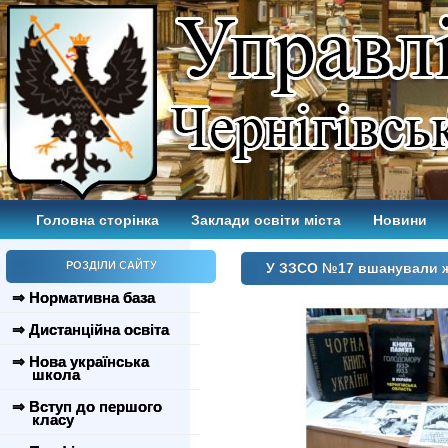
Головна сторінка
Заклади освіти міста
Новини
РОЗДІЛИ САЙТУ
У ЗЗСО №17 вшанували 
⇒ Нормативна база
⇒ Дистанційна освіта
⇒ Нова українська
школа
⇒ Вступ до першого
класу