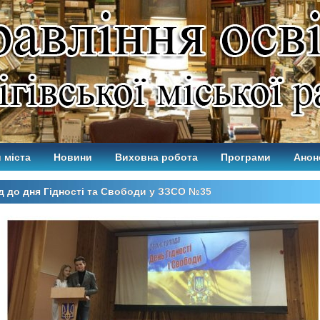
 міста
Новини
Виховна робота
Програми
Анон
д до дня Гідності та Свободи у ЗЗСО №35