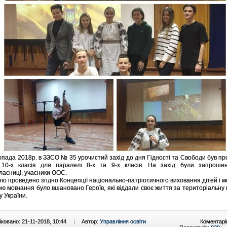
опада 2018р. в ЗЗСО № 35 урочистий захід до дня Гідності та Свободи був п
 10-х класів для паралелі 8-х та 9-х класів. На захід були запрошен
ласниці, учасники ООС.
уло проведено згідно Концепції національно-патріотичного виховання дітей і м
ю мовчання було вшановано Героїв, які віддали своє життя за територіальну ц
у України.
ковано: 21-11-2018, 10:44
|
Автор:
Управління освіти
Коментарі