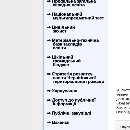
⇒ Профільна загальна
середня освіта
⇒ Національний
мультипредметний тест
⇒ Цивільний
захист
⇒ Матеріально-технічна
база закладів
освіти
⇒ Шкільний
громадський
бюджет
⇒ Стратегія розвитку
освіти Чернігівської
територіальної громади
⇒ Харчування
20 лист
учнями
десятик
⇒ Доступ до публічної
інформації
Захід б
Хвилино
і свобод
⇒ Публічні закупівлі
⇒ Вакансії
Опублі