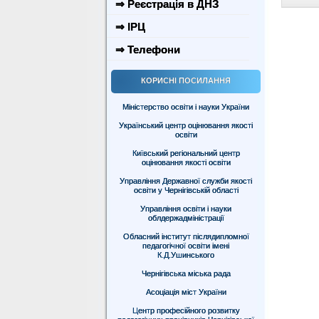
⇒ Реєстрація в ДНЗ
⇒ ІРЦ
⇒ Телефони
КОРИСНІ ПОСИЛАННЯ
Міністерство освіти і науки України
Український центр оцінювання якості
освіти
Київський регіональний центр
оцінювання якості освіти
Управління Державної служби якості
освіти у Чернігівській області
Управління освіти і науки
облдержадміністрації
Обласний інститут післядипломної
педагогічної освіти імені
К.Д.Ушинського
Чернігівська міська рада
Асоціація міст України
Центр професійного розвитку