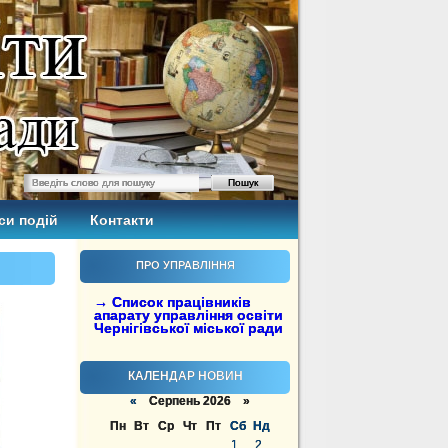
си подій
Контакти
ПРО УПРАВЛІННЯ
→ Список працівників
апарату управління освіти
Чернігівської міської ради
КАЛЕНДАР НОВИН
«
Серпень 2026 »
Пн
Вт
Ср
Чт
Пт
Сб
Нд
1
2