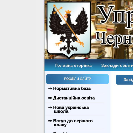
Головна сторінка
Заклади освіти
РОЗДІЛИ САЙТУ
Захі
⇒ Нормативна база
⇒ Дистанційна освіта
⇒ Нова українська
школа
⇒ Вступ до першого
класу