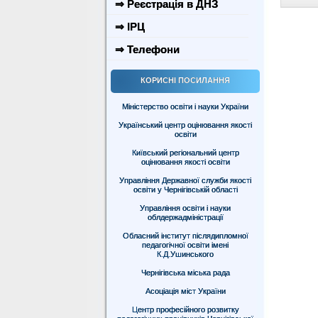
⇒ Реєстрація в ДНЗ
⇒ ІРЦ
⇒ Телефони
КОРИСНІ ПОСИЛАННЯ
Міністерство освіти і науки України
Український центр оцінювання якості
освіти
Київський регіональний центр
оцінювання якості освіти
Управління Державної служби якості
освіти у Чернігівській області
Управління освіти і науки
облдержадміністрації
Обласний інститут післядипломної
педагогічної освіти імені
К.Д.Ушинського
Чернігівська міська рада
Асоціація міст України
Центр професійного розвитку