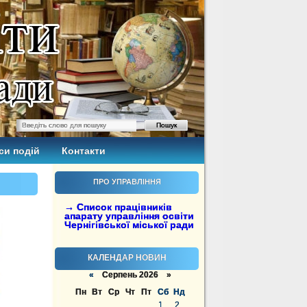
си подій
Контакти
ПРО УПРАВЛІННЯ
→ Список працівників
апарату управління освіти
Чернігівської міської ради
КАЛЕНДАР НОВИН
«
Серпень 2026 »
Пн
Вт
Ср
Чт
Пт
Сб
Нд
1
2