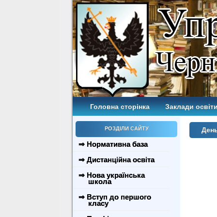
Головна сторінка
Заклади освіти
РОЗДІЛИ САЙТУ
День
⇒ Нормативна база
⇒ Дистанційна освіта
⇒ Нова українська
школа
⇒ Вступ до першого
класу