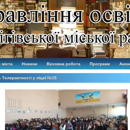
 міста
Новини
Виховна робота
Програми
Анон
 Толерантності у ліцеї №15