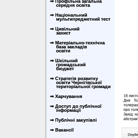
⇒ Профільна загальна
середня освіта
⇒ Національний
мультипредметний тест
⇒ Цивільний
захист
⇒ Матеріально-технічна
база закладів
освіти
⇒ Шкільний
громадський
бюджет
⇒ Стратегія розвитку
освіти Чернігівської
територіальної громади
⇒ Харчування
16 лист
Дня То
толеран
⇒ Доступ до публічної
інформації
про тол
Захід н
абстракт
⇒ Публічні закупівлі
⇒ Вакансії
Опублі