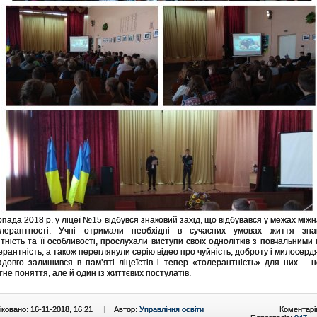
опада 2018 р. у ліцеї №15 відбувся знаковий захід, що відбувався у межах між
лерантності. Учні отримали необхідні в сучасних умовах життя зн
тність та її особливості, прослухали виступи своїх однолітків з повчальними 
ерантність, а також переглянули серію відео про чуйність, доброту і милосерд
адовго залишився в пам’яті ліцеїстів і тепер «толерантність» для них – 
не поняття, але й один із життєвих постулатів.
ковано: 16-11-2018, 16:21
|
Автор:
Управління освіти
Коментарі