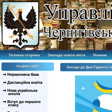
Головна сторінка
Заклади освіти міста
Новини
РОЗДІЛИ САЙТУ
Заходи до Дня Гідності 
⇒ Нормативна база
⇒ Дистанційна освіта
⇒ Нова українська
школа
⇒ Вступ до першого
класу