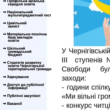
⇒ Профільна загальна
середня освіта
⇒ Національний
мультипредметний тест
⇒ Цивільний
захист
⇒ Матеріально-технічна
база закладів
освіти
⇒ Шкільний
У Чернігівські
громадський
бюджет
III ступенів
⇒ Стратегія розвитку
освіти Чернігівської
Свободи бул
територіальної громади
заходи:
⇒ Харчування
⇒ Доступ до публічної
- години спілк
інформації
«Ми вільні гр
⇒ Публічні закупівлі
- конкурс читц
⇒ Вакансії