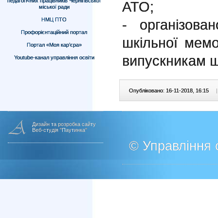
педагогічних працівників Чернігівської
АТО;
міської ради
НМЦ ПТО
- організова
Профорієнтаційний портал
шкільної мем
Портал «Моя кар’єра»
випускникам ш
Youtube-канал управління освіти
Опубліковано: 16-11-2018, 16:15
|
Дизайн та розробка сайту
Веб-студія "Паутинка"
© Управління о