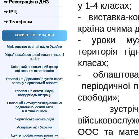
⇒ Реєстрація в ДНЗ
у 1-4 класах;
⇒ ІРЦ
- виставка-к
⇒ Телефони
країна очима д
КОРИСНІ ПОСИЛАННЯ
- уроки му
Міністерство освіти і науки України
територія гі
Український центр оцінювання якості
освіти
класах;
Київський регіональний центр
оцінювання якості освіти
- облаштов
Управління Державної служби якості
періодичної 
освіти у Чернігівській області
Управління освіти і науки
свободи»;
облдержадміністрації
Обласний інститут післядипломної
- зустр
педагогічної освіти імені
К.Д.Ушинського
військовослуж
Чернігівська міська рада
Асоціація міст України
ООС та матер
Центр професійного розвитку