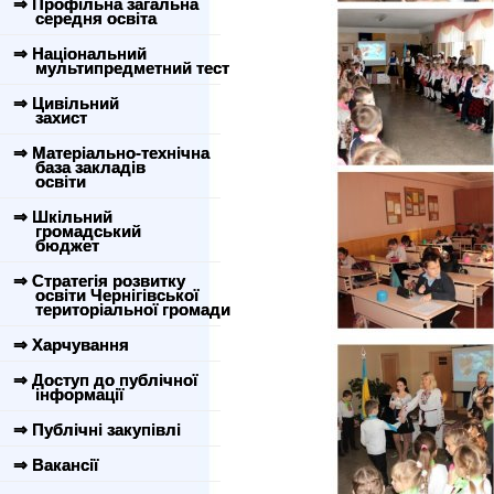
⇒ Профільна загальна
середня освіта
⇒ Національний
мультипредметний тест
⇒ Цивільний
захист
⇒ Матеріально-технічна
база закладів
освіти
⇒ Шкільний
громадський
бюджет
⇒ Стратегія розвитку
освіти Чернігівської
територіальної громади
⇒ Харчування
⇒ Доступ до публічної
інформації
⇒ Публічні закупівлі
⇒ Вакансії