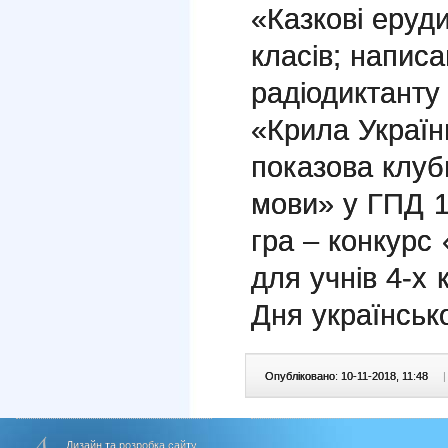
«Казкові еруди
класів;
написа
радіодиктанту
«Крила Україн
п
оказова клубн
мови» у ГПД 1
гра – конкурс 
для учнів 4-х к
Дня українськ
Опубліковано: 10-11-2018, 11:48
|
Дизайн та розробка сайту