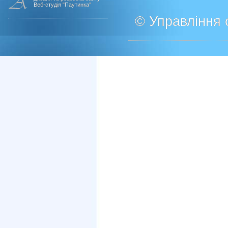
Веб-студія "Паутинка"
© Управління о