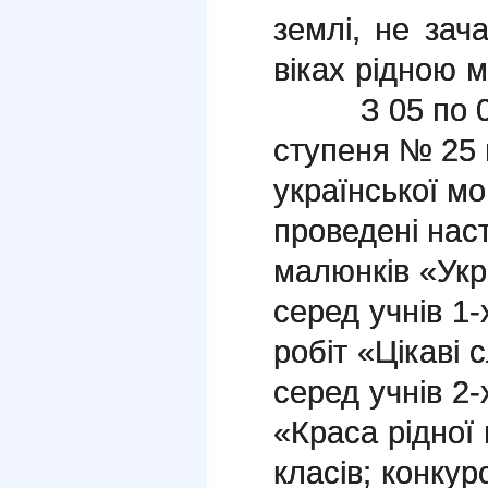
землі, не за
віках рідною 
З 05 по 09 
ступеня № 25
української м
проведені нас
малюнків «Укр
серед учнів 1-
робіт «Цікаві 
серед учнів 2-
«Краса рідної 
класів;
конкур