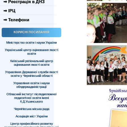
⇒ Реєстрація в ДНЗ
⇒ ІРЦ
⇒ Телефони
КОРИСНІ ПОСИЛАННЯ
Міністерство освіти і науки України
Український центр оцінювання якості
освіти
Київський регіональний центр
оцінювання якості освіти
Управління Державної служби якості
освіти у Чернігівській області
Управління освіти і науки
облдержадміністрації
Обласний інститут післядипломної
педагогічної освіти імені
К.Д.Ушинського
Чернігівська міська рада
Асоціація міст України
Центр професійного розвитку