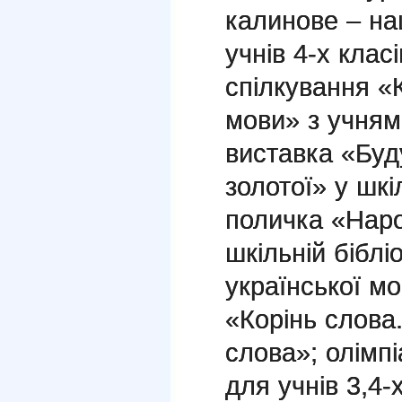
калинове – на
учнів 4-х клас
спілкування «
мови» з учням
виставка «Буд
золотої» у шкі
поличка «Наро
шкільній біблі
української мо
«Корінь слова
слова»;
олімпі
для учнів 3,4-