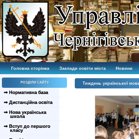
Головна сторінка
Заклади освіти міста
Новини
РОЗДІЛИ САЙТУ
Тиждень української мови
⇒ Нормативна база
⇒ Дистанційна освіта
⇒ Нова українська
школа
⇒ Вступ до першого
класу