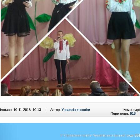
ковано: 10-11-2018, 10:13
|
Автор:
Управління освіти
Коментарі
Переглядів:
918
© Управління освіти Чернігівської міської ради
201