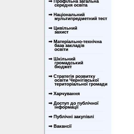
⇒ Профільна загальна
середня освіта
⇒ Національний
мультипредметний тест
⇒ Цивільний
захист
⇒ Матеріально-технічна
база закладів
освіти
⇒ Шкільний
громадський
бюджет
⇒ Стратегія розвитку
освіти Чернігівської
територіальної громади
⇒ Харчування
⇒ Доступ до публічної
інформації
⇒ Публічні закупівлі
⇒ Вакансії