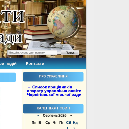
си подій
Контакти
ПРО УПРАВЛІННЯ
→ Список працівників
апарату управління освіти
Чернігівської міської ради
КАЛЕНДАР НОВИН
«
Серпень 2026 »
Пн
Вт
Ср
Чт
Пт
Сб
Нд
1
2