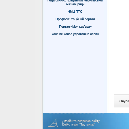
педагогічних працівників Чернігівської
міської ради
НМЦ ПТО
Профорієнтаційний портал
Портал «Моя кар’єра»
Youtube-канал управління освіти
Опублі
Дизайн та розробка сайту
Веб-студія "Паутинка"