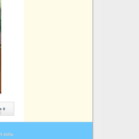
в:
0
|
5-2025р.