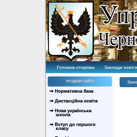
Головна сторінка
Заклади освіти
РОЗДІЛИ САЙТУ
Захо
⇒ Нормативна база
⇒ Дистанційна освіта
⇒ Нова українська
школа
⇒ Вступ до першого
класу