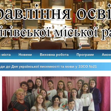
 міста
Новини
Виховна робота
Програми
Анон
ди до Дня української писемності та мови у ЗЗСО №21