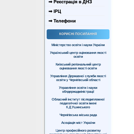
⇒ Реєстрація в ДНЗ
⇒ ІРЦ
⇒ Телефони
КОРИСНІ ПОСИЛАННЯ
Міністерство освіти і науки України
Український центр оцінювання якості
освіти
Київський регіональний центр
оцінювання якості освіти
Управління Державної служби якості
освіти у Чернігівській області
Управління освіти і науки
облдержадміністрації
Обласний інститут післядипломної
педагогічної освіти імені
К.Д.Ушинського
Чернігівська міська рада
Асоціація міст України
Центр професійного розвитку