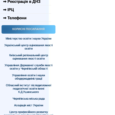
⇒ Реєстрація в ДНЗ
⇒ ІРЦ
⇒ Телефони
КОРИСНІ ПОСИЛАННЯ
Міністерство освіти і науки України
Український центр оцінювання якості
освіти
Київський регіональний центр
оцінювання якості освіти
Управління Державної служби якості
освіти у Чернігівській області
Управління освіти і науки
облдержадміністрації
Обласний інститут післядипломної
педагогічної освіти імені
К.Д.Ушинського
Чернігівська міська рада
Асоціація міст України
Центр професійного розвитку