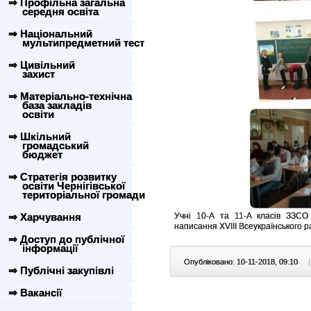
⇒ Профільна загальна
середня освіта
⇒ Національний
мультипредметний тест
⇒ Цивільний
захист
⇒ Матеріально-технічна
база закладів
освіти
⇒ Шкільний
громадський
бюджет
⇒ Стратегія розвитку
освіти Чернігівської
територіальної громади
⇒ Харчування
Учні 10-А та 11-А класів ЗЗС
написання ХVIII Всеукраїнського р
⇒ Доступ до публічної
інформації
Опубліковано: 10-11-2018, 09:10
|
⇒ Публічні закупівлі
⇒ Вакансії