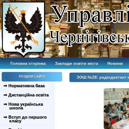
Головна сторінка
Заклади освіти міста
Новини
РОЗДІЛИ САЙТУ
ЗОШ №28: радіодиктант н
⇒ Нормативна база
⇒ Дистанційна освіта
⇒ Нова українська
школа
⇒ Вступ до першого
класу