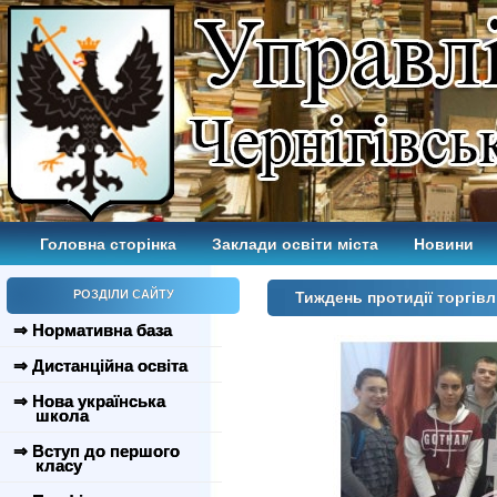
Головна сторінка
Заклади освіти міста
Новини
РОЗДІЛИ САЙТУ
Тиждень протидії торгів
⇒ Нормативна база
⇒ Дистанційна освіта
⇒ Нова українська
школа
⇒ Вступ до першого
класу