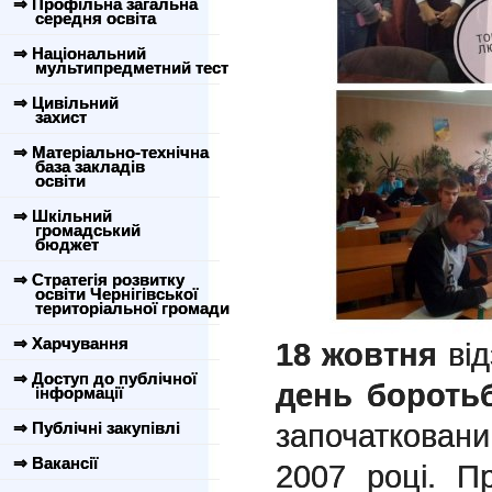
⇒ Профільна загальна
середня освіта
⇒ Національний
мультипредметний тест
⇒ Цивільний
захист
⇒ Матеріально-технічна
база закладів
освіти
⇒ Шкільний
громадський
бюджет
⇒ Стратегія розвитку
освіти Чернігівської
територіальної громади
⇒ Харчування
18 жовтня
ві
⇒ Доступ до публічної
день бороть
інформації
започаткова
⇒ Публічні закупівлі
⇒ Вакансії
2007 році. П