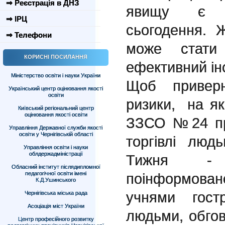
⇒ Реєстрація в ДНЗ
явищу є о
⇒ ІРЦ
сьогодення. 
⇒ Телефони
може стати
КОРИСНІ ПОСИЛАННЯ
ефективний ін
Міністерство освіти і науки України
Щоб приверну
Український центр оцінювання якості
освіти
ризики, на як
Київський регіональний центр
оцінювання якості освіти
ЗЗСО №24 пр
Управління Державної служби якості
освіти у Чернігівській області
торгівлі люд
Управління освіти і науки
облдержадміністрації
Тижня - 
Обласний інститут післядипломної
педагогічної освіти імені
поінформова
К.Д.Ушинського
учнями гост
Чернігівська міська рада
Асоціація міст України
людьми, обго
Центр професійного розвитку