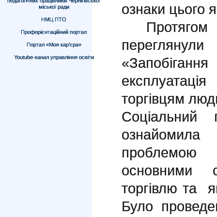
педагогічних працівників Чернігівської
ознаки цього 
міської ради
НМЦ ПТО
Протягом 
Профорієнтаційний портал
переглян
Портал «Моя кар’єра»
Youtube-канал управління освіти
«Запобіганн
експлуатація
торгівцям людь
Соціальний 
ознайомила
проблемою
основними с
торгівлю та я
Було проведе