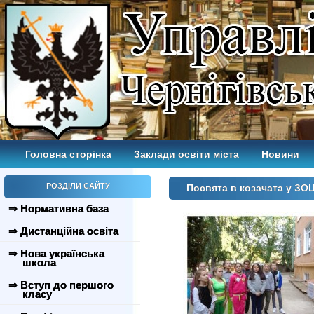
Головна сторінка
Заклади освіти міста
Новини
РОЗДІЛИ САЙТУ
Посвята в козачата у З
⇒ Нормативна база
⇒ Дистанційна освіта
⇒ Нова українська
школа
⇒ Вступ до першого
класу