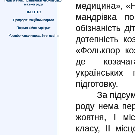
педагогічних працівників Чернігівської
медицина», «Н
міської ради
НМЦ ПТО
мандрівка п
Профорієнтаційний портал
обізнаність ді
Портал «Моя кар’єра»
Youtube-канал управління освіти
дотепність коз
«Фольклор ко
де козача
українських
підготовку.
За підсумка
роду нема пер
жовтня, І мі
класу, ІІ міс