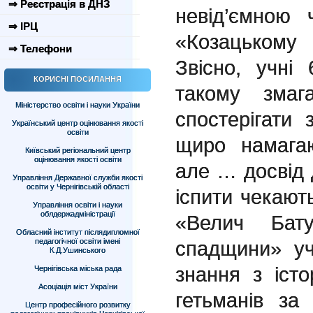
⇒ Реєстрація в ДНЗ
невід’ємною 
⇒ ІРЦ
«Козацькому
⇒ Телефони
Звісно, учні
КОРИСНІ ПОСИЛАННЯ
такому змаг
Міністерство освіти і науки України
спостерігати 
Український центр оцінювання якості
освіти
щиро намагаю
Київський регіональний центр
оцінювання якості освіти
але … досвід д
Управління Державної служби якості
освіти у Чернігівській області
іспити чекают
Управління освіти і науки
облдержадміністрації
«Велич Бату
Обласний інститут післядипломної
педагогічної освіти імені
спадщини» уч
К.Д.Ушинського
знання з іст
Чернігівська міська рада
Асоціація міст України
гетьманів з
Центр професійного розвитку