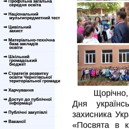
⇒ Профільна загальна
середня освіта
⇒ Національний
мультипредметний тест
⇒ Цивільний
захист
⇒ Матеріально-технічна
база закладів
освіти
⇒ Шкільний
громадський
бюджет
⇒ Стратегія розвитку
освіти Чернігівської
територіальної громади
⇒ Харчування
Щорічно, на
⇒ Доступ до публічної
Дня українс
інформації
захисника Укр
⇒ Публічні закупівлі
⇒ Вакансії
«Посвята в к