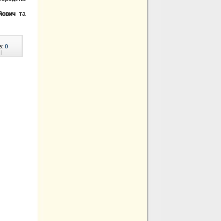
йович
та
в:
0
|