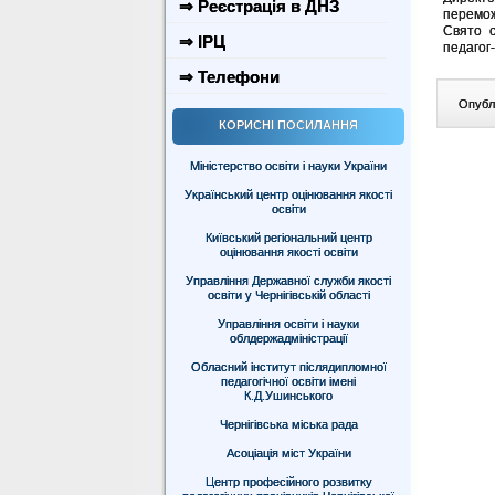
⇒ Реєстрація в ДНЗ
перемож
Свято о
⇒ ІРЦ
педагог
⇒ Телефони
Опублі
КОРИСНІ ПОСИЛАННЯ
Міністерство освіти і науки України
Український центр оцінювання якості
освіти
Київський регіональний центр
оцінювання якості освіти
Управління Державної служби якості
освіти у Чернігівській області
Управління освіти і науки
облдержадміністрації
Обласний інститут післядипломної
педагогічної освіти імені
К.Д.Ушинського
Чернігівська міська рада
Асоціація міст України
Центр професійного розвитку