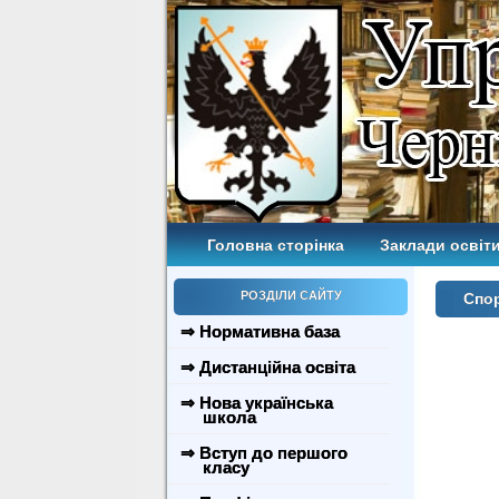
Головна сторінка
Заклади освіти
РОЗДІЛИ САЙТУ
Спо
⇒ Нормативна база
⇒ Дистанційна освіта
⇒ Нова українська
школа
⇒ Вступ до першого
класу