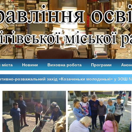
 міста
Новини
Виховна робота
Програми
Анон
ртивно-розважальний захід «Козаченьки молоденькі» у ЗОШ 