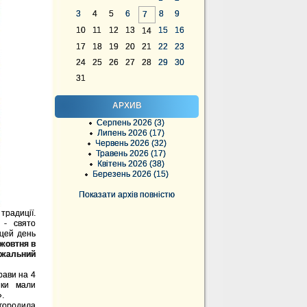
3
4
5
6
8
9
7
10
11
12
13
15
16
14
17
18
19
20
21
22
23
24
25
26
27
28
29
30
31
АРХИВ
Серпень 2026 (3)
Липень 2026 (17)
Червень 2026 (32)
Травень 2026 (17)
Квітень 2026 (38)
Березень 2026 (15)
Показати архів повністю
традиції.
я - свято
 цей день
 жовтня в
ажальний
ави на 4
ики мали
.
городила