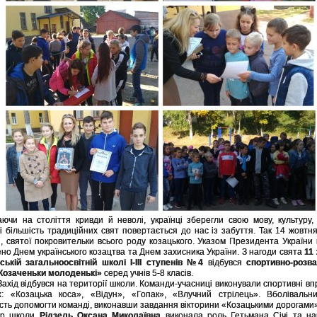
ючи на століття кривди й неволі, українці зберегли свою мову, культуру, 
і більшість традиційних свят повертається до нас із забуття. Так 14 жовтн
, святої покровительки всього роду козацького. Указом Президента України
но Днем українського козацтва та Днем захисника України. З нагоди свята
11
вській загальноосвітній школі І-ІІІ ступенів №4
відбувся
спортивно-розв
Козаченьки молоденькі»
серед учнів 5-8 класів.
ідбувся на території школи. Команди-учасниці виконували спортивні впр
х: «Козацька коса», «Відун», «Гопак», «Влучний стрілець». Вболівальн
сть допомогти команді, виконавши завдання вікторини «Козацькими дорогами»
ор школи
Рідзель Оксана Миколаївна
виконала роль Гетьмана Січі та на