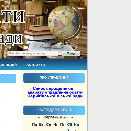
си подій
Контакти
ПРО УПРАВЛІННЯ
№4
→ Список працівників
апарату управління освіти
Чернігівської міської ради
КАЛЕНДАР НОВИН
«
Серпень 2026 »
Пн
Вт
Ср
Чт
Пт
Сб
Нд
1
2