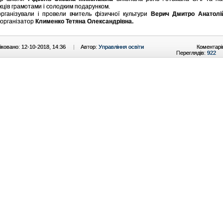
ців грамотами і солодким подарунком.
рганізували і провели вчитель фізичної культури
Верич Дмитро Анатолі
-організатор
Клименко Тетяна Олександрівна.
ковано: 12-10-2018, 14:36
|
Автор:
Управління освіти
Коментарі
Переглядів:
922