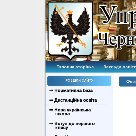
Головна сторінка
Заклади освіти
РОЗДІЛИ САЙТУ
Фес
⇒ Нормативна база
⇒ Дистанційна освіта
⇒ Нова українська
школа
⇒ Вступ до першого
класу