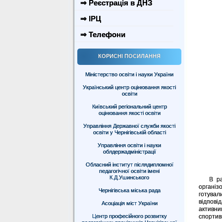
⇒ Реєстрація в ДНЗ
⇒ ІРЦ
⇒ Телефони
КОРИСНІ ПОСИЛАННЯ
Міністерство освіти і науки України
Український центр оцінювання якості
освіти
Київський регіональний центр
оцінювання якості освіти
Управління Державної служби якості
освіти у Чернігівській області
Управління освіти і науки
облдержадміністрації
Обласний інститут післядипломної
педагогічної освіти імені
К.Д.Ушинського
В рамк
організ
Чернігівська міська рада
готува
відпов
Асоціація міст України
активни
Центр професійного розвитку
спортив