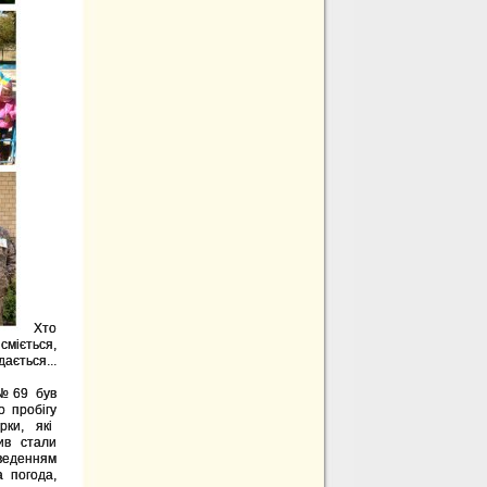
Хто
сміється,
ється...
 №69 був
о пробігу
рки, які
ив стали
оведенням
 погода,