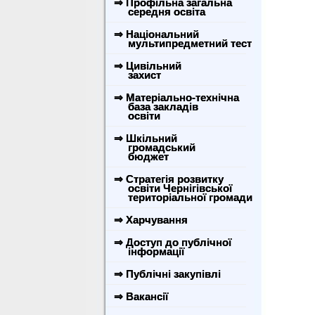
⇒ Профільна загальна
середня освіта
⇒ Національний
мультипредметний тест
⇒ Цивільний
захист
⇒ Матеріально-технічна
база закладів
освіти
⇒ Шкільний
громадський
бюджет
⇒ Стратегія розвитку
освіти Чернігівської
територіальної громади
⇒ Харчування
⇒ Доступ до публічної
інформації
⇒ Публічні закупівлі
⇒ Вакансії