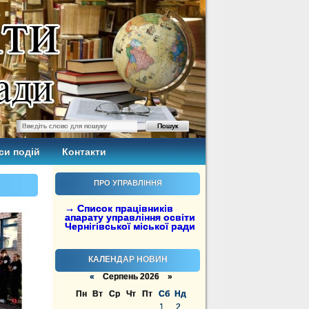
си подій
Контакти
ПРО УПРАВЛІННЯ
→ Список працівників
апарату управління освіти
Чернігівської міської ради
КАЛЕНДАР НОВИН
«
Серпень 2026 »
Пн
Вт
Ср
Чт
Пт
Сб
Нд
1
2