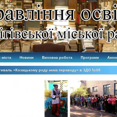
 міста
Новини
Виховна робота
Програми
Анон
тиваль «Козацькому роду нема переводу» в ЗДО №69