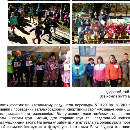
здоровий, той 
Все йому в житті вда
ах фестивалю «Козацькому роду нема переводу» 5.10.2018р. в ЗДО
ований і проведений загальносадковий спортивний забіг «Козацьке коло».
Д
лися старанно та заздалегідь. Всі учасники мали емблеми та номе
ідали назвам груп.
Батьки, діти старших груп та педегогічний колект
ми учасниками забігу. Н
а початку забігу всіх згуртувала та організувала пр
ної розминки інструктор з фізкультури Ігнатовська В. Ф.
Чудова жовтнева