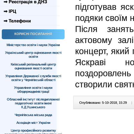
⇒ Реєстрація в ДНЗ
підготував яск
⇒ ІРЦ
подяки своїм 
⇒ Телефони
Після занят
КОРИСНІ ПОСИЛАННЯ
актовому зал
Міністерство освіти і науки України
концерт, який 
Український центр оцінювання якості
освіти
Яскраві н
Київський регіональний центр
оцінювання якості освіти
поздоровлень
Управління Державної служби якості
освіти у Чернігівській області
створили свят
Управління освіти і науки
облдержадміністрації
Обласний інститут післядипломної
Опубліковано: 5-10-2018, 15:29
|
педагогічної освіти імені
К.Д.Ушинського
Чернігівська міська рада
Асоціація міст України
Центр професійного розвитку