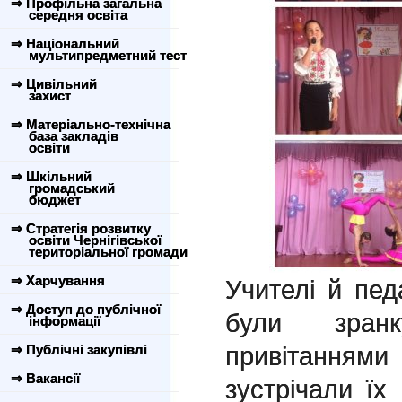
⇒ Профільна загальна
середня освіта
⇒ Національний
мультипредметний тест
⇒ Цивільний
захист
⇒ Матеріально-технічна
база закладів
освіти
⇒ Шкільний
громадський
бюджет
⇒ Стратегія розвитку
освіти Чернігівської
територіальної громади
⇒ Харчування
Учителі й пед
⇒ Доступ до публічної
були зран
інформації
привітаннями
⇒ Публічні закупівлі
⇒ Вакансії
зустрічали їх