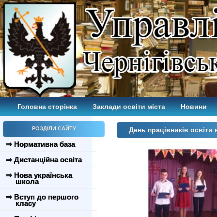
Головна сторінка
Заклади освіти міста
Новини
РОЗДІЛИ САЙТУ
День працівників освіти в
⇒ Нормативна база
⇒ Дистанційна освіта
⇒ Нова українська
школа
⇒ Вступ до першого
класу