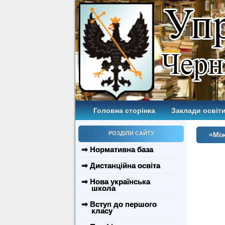
Головна сторінка
Заклади освіти
РОЗДІЛИ САЙТУ
«Між
⇒ Нормативна база
⇒ Дистанційна освіта
⇒ Нова українська
школа
⇒ Вступ до першого
класу