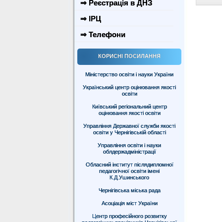
⇒ Реєстрація в ДНЗ
⇒ ІРЦ
⇒ Телефони
КОРИСНІ ПОСИЛАННЯ
Міністерство освіти і науки України
Український центр оцінювання якості
освіти
Київський регіональний центр
оцінювання якості освіти
Управління Державної служби якості
освіти у Чернігівській області
Управління освіти і науки
облдержадміністрації
Обласний інститут післядипломної
педагогічної освіти імені
К.Д.Ушинського
Чернігівська міська рада
Асоціація міст України
Центр професійного розвитку