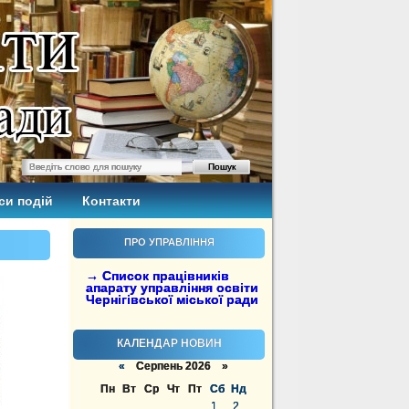
си подій
Контакти
ПРО УПРАВЛІННЯ
→ Список працівників
апарату управління освіти
Чернігівської міської ради
КАЛЕНДАР НОВИН
«
Серпень 2026 »
Пн
Вт
Ср
Чт
Пт
Сб
Нд
1
2