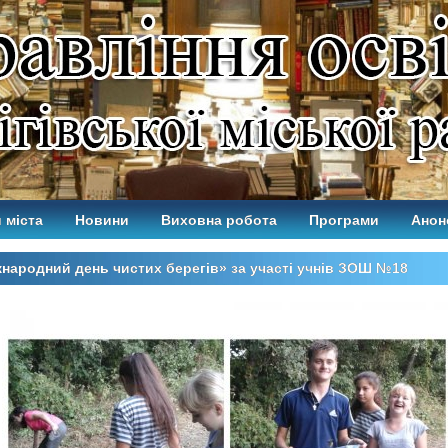
 міста
Новини
Виховна робота
Програми
Анон
народний день чистих берегів» за участі учнів ЗОШ №18