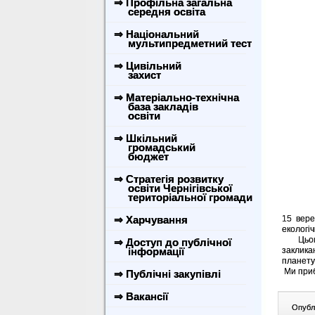
⇒ Профільна загальна
середня освіта
⇒ Національний
мультипредметний тест
⇒ Цивільний
захист
⇒ Матеріально-технічна
база закладів
освіти
⇒ Шкільний
громадський
бюджет
⇒ Стратегія розвитку
освіти Чернігівської
територіальної громади
⇒ Харчування
15 вере
екологіч
Цього д
⇒ Доступ до публічної
інформації
заклика
планет
Ми приб
⇒ Публічні закупівлі
⇒ Вакансії
Опублі