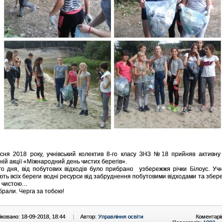
сня 2018 року, учнівський колектив 8-го класу ЗНЗ №18 прийняв активну
ній акції «Міжнародний день чистих берегів».
ня, від побутових відходів було прибрано узбережжя річки Білоус. Уч
ють всіх береги водні ресурси від забруднення побутовими відходами та збер
у чистою…
рали. Черга за тобою!
ковано: 18-09-2018, 18:44
|
Автор:
Управління освіти
Коментарі