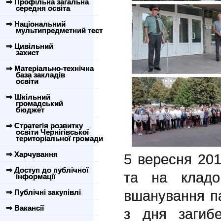
⇒ Профільна загальна
середня освіта
⇒ Національний
мультипредметний тест
⇒ Цивільний
захист
⇒ Матеріально-технічна
база закладів
освіти
⇒ Шкільний
громадський
бюджет
⇒ Стратегія розвитку
освіти Чернігівської
територіальної громади
⇒ Харчування
5 вересня 2
⇒ Доступ до публічної
та на кладо
інформації
вшанування па
⇒ Публічні закупівлі
⇒ Вакансії
з дня загибе