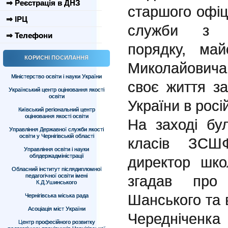
⇒ Реєстрація в ДНЗ
старшого офіце
⇒ ІРЦ
служби з о
⇒ Телефони
порядку, май
КОРИСНІ ПОСИЛАННЯ
Миколайовича
Міністерство освіти і науки України
своє життя з
Український центр оцінювання якості
освіти
України в росій
Київський регіональний центр
оцінювання якості освіти
На заході бу
Управління Державної служби якості
освіти у Чернігівській області
класів ЗС
Управління освіти і науки
облдержадміністрації
директор шко
Обласний інститут післядипломної
педагогічної освіти імені
згадав про
К.Д.Ушинського
Шанського та 
Чернігівська міська рада
Асоціація міст України
Череднічен
Центр професійного розвитку