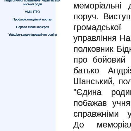
педагогічних працівників Чернігівської
меморіальні 
міської ради
НМЦ ПТО
поруч. Висту
Профорієнтаційний портал
громадсько
Портал «Моя кар’єра»
Youtube-канал управління освіти
управління Нац
полковник Бід
про бойовий 
батько Андр
Шанський, пол
"Єдина роди
побажав учня
справжніми у
До меморіа