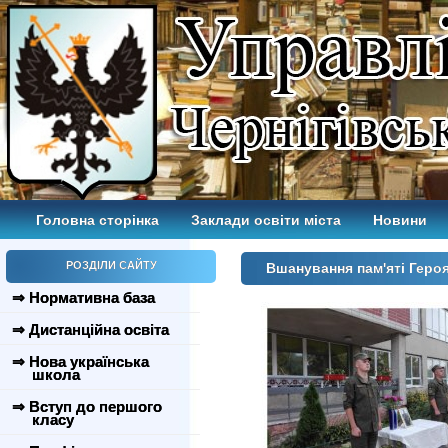
Головна сторінка
Заклади освіти міста
Новини
РОЗДІЛИ САЙТУ
Вшанування пам'яті Гер
⇒ Нормативна база
⇒ Дистанційна освіта
⇒ Нова українська
школа
⇒ Вступ до першого
класу