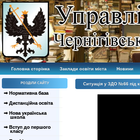
Головна сторінка
Заклади освіти міста
Новини
РОЗДІЛИ САЙТУ
Ситуація у ЗДО №66 під 
⇒ Нормативна база
⇒ Дистанційна освіта
⇒ Нова українська
школа
⇒ Вступ до першого
класу