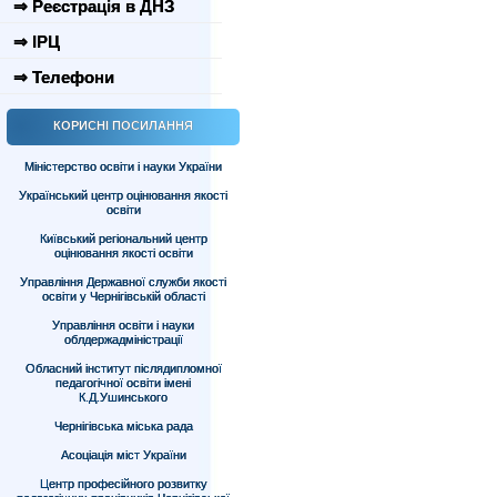
⇒ Реєстрація в ДНЗ
⇒ ІРЦ
⇒ Телефони
КОРИСНІ ПОСИЛАННЯ
Міністерство освіти і науки України
Український центр оцінювання якості
освіти
Київський регіональний центр
оцінювання якості освіти
Управління Державної служби якості
освіти у Чернігівській області
Управління освіти і науки
облдержадміністрації
Обласний інститут післядипломної
педагогічної освіти імені
К.Д.Ушинського
Чернігівська міська рада
Асоціація міст України
Центр професійного розвитку